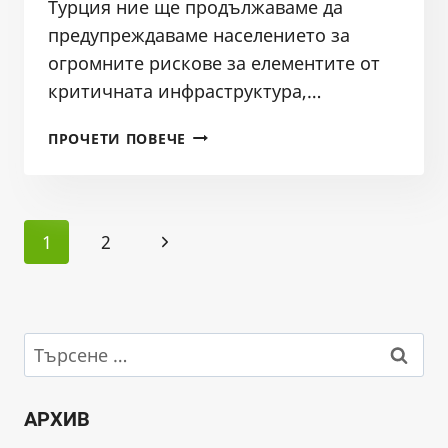
Турция ние ще продължаваме да
предупреждаваме населението за
огромните рискове за елементите от
критичната инфраструктура,…
ЗАЩО
ПРОЧЕТИ ПОВЕЧЕ
11
МОСТА
ОКОЛО
Page
ПЛОВДИВ
Next
1
2
СА
navigation
С
Page
ПОДКОПАНИ
ОСНОВИ?
КАКВО
Търсене
ЩЕ
за:
СЕ
СЛУЧИ
АРХИВ
ПРИ