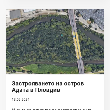
СДРУЖЕНИЕ
БАЛКАНКА
ПРОТИВ
ПРОДЪЛЖАВАЩИТЕ
КРАЖБИ
НА
БАЛАСТРА
ОТ
МАРИЦА
В
РАЙОНА
НА
САДОВО
И
СИГНАЛ
Застрояването на остров
ДО
Адата в Пловдив
МИНИСТЪРА
НА
13.02.2024
РРБ
ЗА