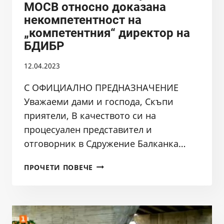
МОСВ относно доказана
С
некомпетентност на
БДИБР,
„компетентния“ директор на
И
ОЩЕ
БДИБР
МАЛКО
12.04.2023
ЗА
НОВИТЕ
С ОФИЦИАЛНО ПРЕДНАЗНАЧЕНИЕ
ПУРН
Уважаеми дами и господа, Скъпи
приятели, В качеството си на
процесуален представител и
отговорник в Сдружение Балканка…
СИГНАЛ
ПРОЧЕТИ ПОВЕЧЕ
ДО
ИНСПЕКТОРАТА
НА
МОСВ
ОТНОСНО