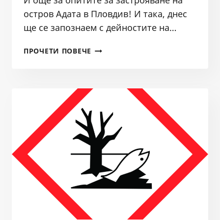
И още за опитите за застрояване на
ХИПЕР
остров Адата в Пловдив! И така, днес
НЕКАЧЕСТВЕНИЯ
ще се запознаем с дейностите на…
НАСИП
НА
ЗАСТРОЯВАНЕТО
ПРОЧЕТИ ПОВЕЧЕ
МАГИСТРАЛА
НА
ХЕМУС
ОСТРОВ
АДАТА
В
ПЛОВДИВ