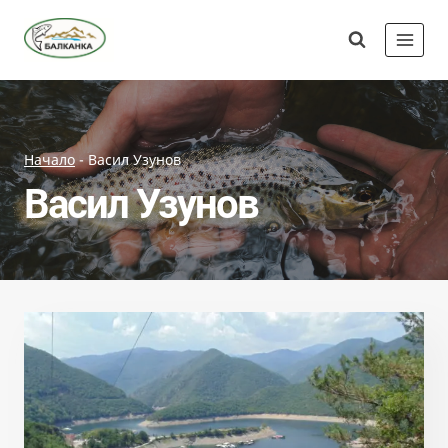
Skip
Сдружение
to
"Балканка"
content
Начало
-
Васил Узунов
Васил Узунов