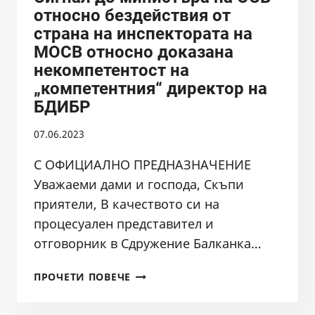
НА
относно бездействия от
ДИРЕКТОРИТЕ
страна на инспектората на
НА
МОСВ относно доказана
БДИБР
И
некомпетентост на
РИОСВ
„компетентния“ директор на
ПЛОВДИВ
БДИБР
ОТНОСНО
ЗАСТРОЯВАНЕТО
07.06.2023
НА
ОСТРОВ
С ОФИЦИАЛНО ПРЕДНАЗНАЧЕНИЕ
АДАТА
Уважаеми дами и господа, Скъпи
НА
приятели, В качеството си на
РЕКА
процесуален представител и
МАРИЦА
отговорник в Сдружение Балканка…
В
ЧЕРТИТЕ
СИГНАЛ
НА
ПРОЧЕТИ ПОВЕЧЕ
ДО
ГР.ПЛОВДИВ
МИНИСТЪРА