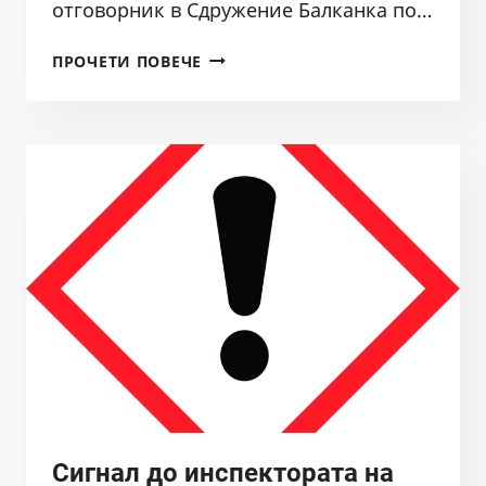
отговорник в Сдружение Балканка по…
ДОКЛАД
ПРОЧЕТИ ПОВЕЧЕ
ЗА
ПОРЕДНОТО
ПРЕСТЪПЛЕНИЕ
НА
НЕК
ЕАД,
ИЗВЪРШВАНО
В
УСЛОВИЯТА
НА
ТЕЖЪК
РЕЦИДИВ
ЧРЕЗ
ВЕЦ
ДЕВИН,
В
Сигнал до инспектората на
СЪУЧАСТИЕ