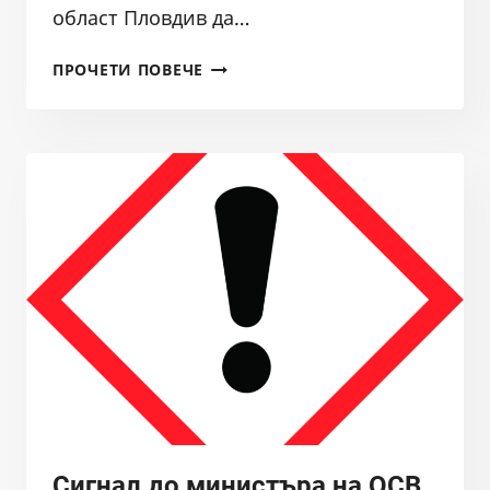
област Пловдив да…
СИГНАЛ
ПРОЧЕТИ ПОВЕЧЕ
ОТ
СДРУЖЕНИЕ
БАЛКАНКА
ДО
ИНСПЕКТОРАТА
НА
МОСВ
И
ДО
ОБЛАСТНИЯ
УПРАВИТЕЛ
НА
ОБЛАСТ
ПЛОВДИВ
ПРОТИВ
ДЕЙСТВИЯ
Сигнал до министъра на ОСВ