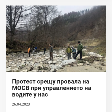
НА
ОСВ
ОТНОСНО
БЕЗДЕЙСТВИЯ
ОТ
СТРАНА
НА
ИНСПЕКТОРАТА
НА
МОСВ
ОТНОСНО
ДОКАЗАНА
НЕКОМПЕТЕНТОСТ
НА
Протест срещу провала на
„КОМПЕТЕНТНИЯ“
МОСВ при управлението на
ДИРЕКТОР
водите у нас
НА
БДИБР
26.04.2023