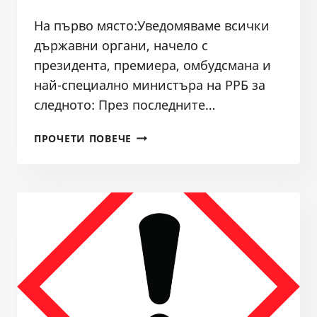
На първо място:Уведомяваме всички
държавни органи, начело с
президента, премиера, омбудсмана и
най-специално министъра на РРБ за
следното: През последните…
СИГНАЛ
ПРОЧЕТИ ПОВЕЧЕ
ДО
ВСИЧКИ
ДЪРЖАВНИ
ОРГАНИ
ОТ
СДРУЖЕНИЕ
БАЛКАНКА
ДОСЕЖНО
ОПАСНИ
НАРУШЕНИЯ
НА