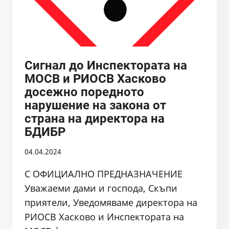
МОСВ
ЗА
СЪДБАТА
НА
ЯЗОВИР
Сигнал до Инспектората на
ВЪЧА
МОСВ и РИОСВ Хасково
И
досежно поредното
ПИТЕЙНОТО
нарушение на закона от
ВОДОСНАБДЯВАНЕ
В
страна на директора на
ОБЛАСТ
БДИБР
ПЛОВДИВ,
И
04.04.2024
ЛИЧНО
С ОФИЦИАЛНО ПРЕДНАЗНАЧЕНИЕ
ОТ
МИНИСТЪРА
Уважаеми дами и господа, Скъпи
НА
приятели, Уведомяваме директора на
ОСВ
РИОСВ Хасково и Инспектората на
ДОСЕЖНО