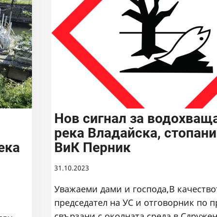
Нов сигнал за водохващ
а
река Владайска, стопани
ека
ВиК Перник
31.10.2023
Уважаеми дами и господа,В качество
председател на УС и отговорник по 
свързани с околната среда в Сдруже