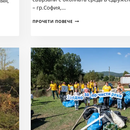
лян,
– гр.София,…
НОВ
ПРОЧЕТИ ПОВЕЧЕ
СИГНАЛ
ЗА
ВОДОХВАЩАНЕ
НА
РЕКА
ВЛАДАЙСКА,
СТОПАНИСВАНО
ОТ
ВИК
ПЕРНИК