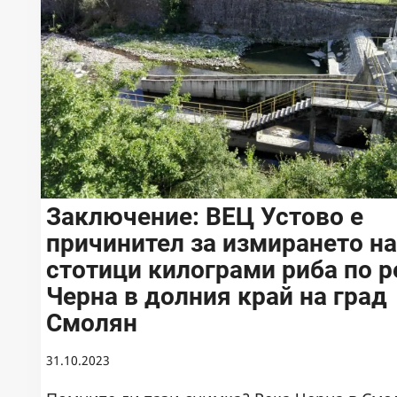
Заключение: ВЕЦ Устово е
причинител за измирането н
стотици килограми риба по р
Черна в долния край на град
Смолян
31.10.2023