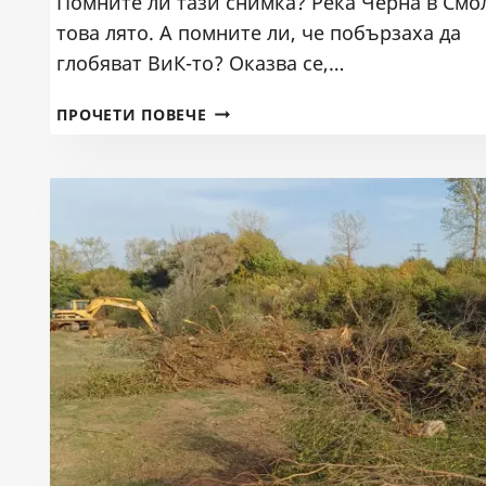
Помните ли тази снимка? Река Черна в Смо
това лято. А помните ли, че побързаха да
глобяват ВиК-то? Оказва се,…
ЗАКЛЮЧЕНИЕ:
ПРОЧЕТИ ПОВЕЧЕ
ВЕЦ
УСТОВО
Е
ПРИЧИНИТЕЛ
ЗА
ИЗМИРАНЕТО
НА
СТОТИЦИ
КИЛОГРАМИ
РИБА
ПО
РЕКА
ЧЕРНА
В
ДОЛНИЯ