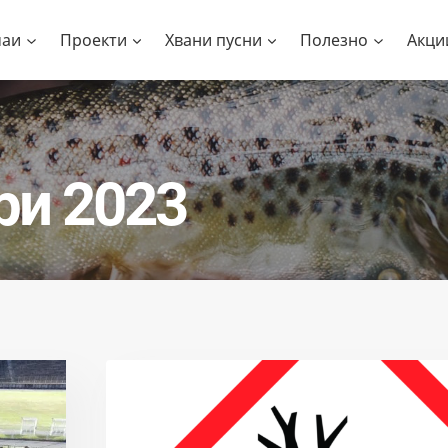
чаи
Проекти
Хвани пусни
Полезно
Акци
ри 2023