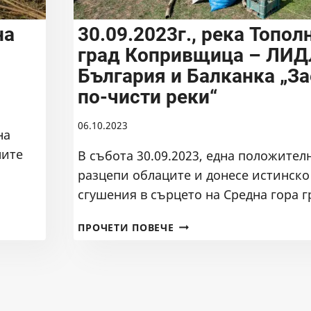
на
30.09.2023г., река Топол
град Копривщица – ЛИ
България и Балканка „За
по-чисти реки“
06.10.2023
на
мите
В събота 30.09.2023, една положител
разцепи облаците и донесе истинско
сгушения в сърцето на Средна гора 
30.09.2023Г.,
ПРОЧЕТИ ПОВЕЧЕ
РЕКА
ТОПОЛНИЦА,
ГРАД
КОПРИВЩИЦА
–