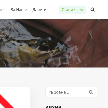
и
За Нас
Дарете
Стани член
Търсене
за:
АРХИВ