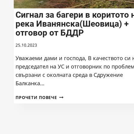
КРАЙ
Сигнал за багери в коритото 
НА
ГРАД
река Иванянска(Шеовица) +
СМОЛЯН
отговор от БДДР
25.10.2023
Уважаеми дами и господа, В качеството си 
председател на УС и отговорник по пробле
свързани с околната среда в Сдружение
Балканка…
СИГНАЛ
ПРОЧЕТИ ПОВЕЧЕ
ЗА
БАГЕРИ
В
КОРИТОТО
НА