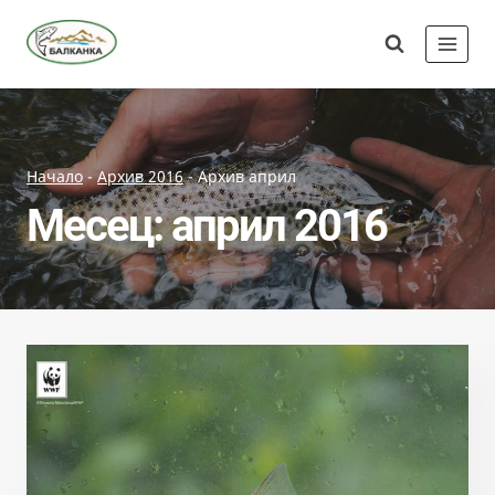
Skip
Сдружение
to
"Балканка"
content
Начало
-
Архив 2016
-
Архив април
Месец: април 2016