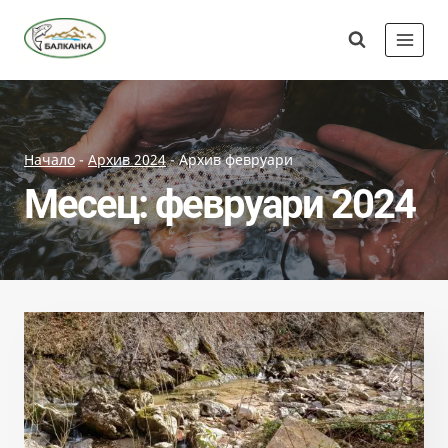
Skip
Сдружение
to
"Балканка"
content
Начало
-
Архив 2024
-
Архив февруари
Месец: февруари 2024