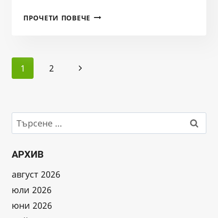
ЗАБРАНА
ПРОЧЕТИ ПОВЕЧЕ
ЗА
РИБОЛОВ
НА
Page
ЩУКА
Next
1
2
2024-
navigation
ОТ
Page
15
ФЕВРУАРИ
ДО
Търсене
30
за:
АПРИЛ
АРХИВ
август 2026
юли 2026
юни 2026