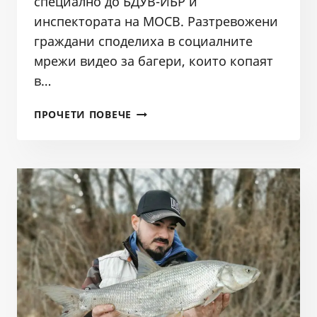
специално до БДУВ-ИБР и
инспектората на МОСВ. Разтревожени
граждани споделиха в социалните
мрежи видео за багери, които копаят
в…
ПОРЕДЕН
ПРОЧЕТИ ПОВЕЧЕ
СИГНАЛ
ЗА
БАГЕРИ
В
РЕКА
МАРИЦА