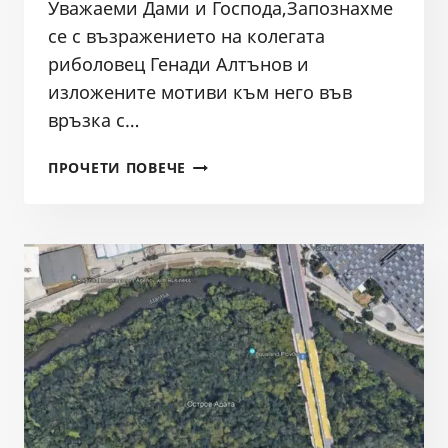
Уважаеми Дами и Господа,Запознахме
се с възражението на колегата
риболовец Генади Алтънов и
изложените мотиви към него във
връзка с…
ВЪЗРАЖЕНИЕ
ПРОЧЕТИ ПОВЕЧЕ
/
СТАНОВИЩЕ
ВЪВ
ВРЪЗКА
С
ОБЩЕСТВЕНО
ОБСЪЖДАНЕ
ЗА
ДОПЪЛНЕНИЕ
НА
ЗАПОВЕД
№