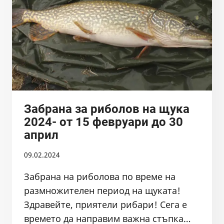
2
ГОДИНИ
СЛЕД
КАТО
Е
ЗАГУБИЛ
ОКОНЧАТЕЛНО
ВЪВ
ВАС?
Забрана за риболов на щука
ОКАЗВА
2024- от 15 февруари до 30
СЕ,
април
ЧЕ
ДА
09.02.2024
….
Забрана на риболова по време на
размножителен период на щуката!
Здравейте, приятели рибари! Сега е
времето да направим важна стъпка…