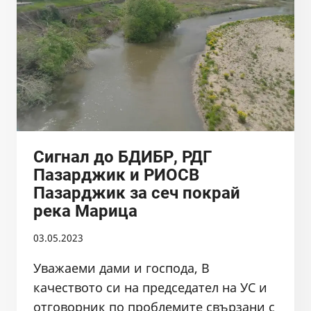
НЕК
В
КОРИТОТО
НА
РЕКА
ВЪЧА
СЛЕД
ЯЗОВИР
КРИЧИМ
Сигнал до БДИБР, РДГ
Пазарджик и РИОСВ
Пазарджик за сеч покрай
река Марица
03.05.2023
Уважаеми дами и господа, В
качеството си на председател на УС и
отговорник по проблемите свързани с