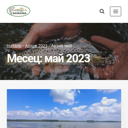
Skip
Сдружение
to
"Балканка"
content
Начало
-
Архив 2023
-
Архив май
Месец: май 2023