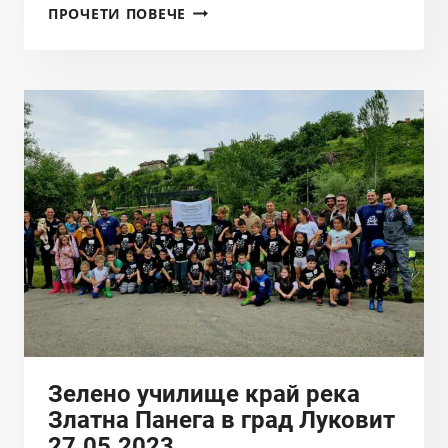
РИБОЛОВЪТ
ПРОЧЕТИ ПОВЕЧЕ
НА
ПРОЛЕТНО-
ЛЯТНО
РАЗМНОЖАВАЩИ
СЕ
РИБИ
Е
РАЗРЕШЕН
01.06.2023
Зелено училище край река
Златна Панега в град Луковит
27.05.2023