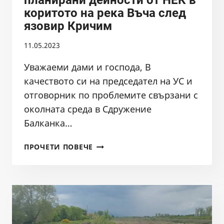
ЗЕВИ
коритото на река Въча след
язовир Кричим
11.05.2023
Уважаеми дами и господа, В
качеството си на председател на УС и
отговорник по проблемите свързани с
околната среда в Сдружение
Балканка…
СИГНАЛ
ПРОЧЕТИ ПОВЕЧЕ
ВЪВ
ВРЪЗКА
С
ПЛАНИРАНИ
ДЕЙНОСТИ
ОТ