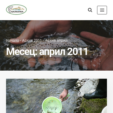
Skip
Сдружение
to
"Балканка"
content
Начало
-
Архив 2011
-
Архив април
Месец: април 2011