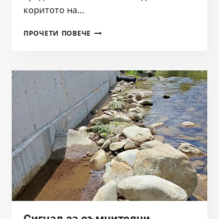
коритото на…
ЗАЩО
ПРОЧЕТИ ПОВЕЧЕ
КОМПЕТЕНТНИТЕ
ИНСТИТУЦИИ
УСТАНОВЯВАТ
НАРУШЕНИЯ,
НО
НЕ
ПРЕДПРИЕМАТ
ДЕЙСТВИЯ?
Сигнал за съмнителни