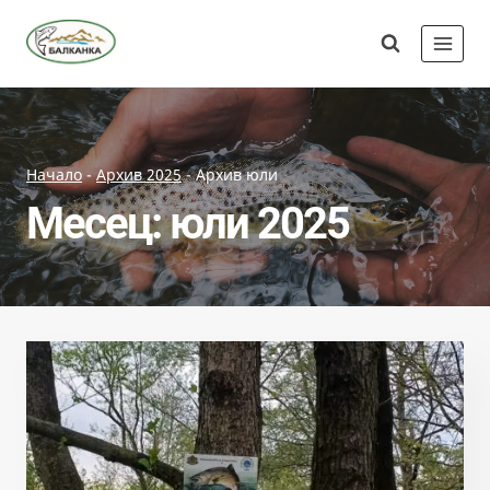
Skip
Сдружение
to
"Балканка"
content
Начало
-
Архив 2025
-
Архив юли
Месец: юли 2025