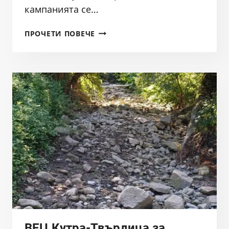
кампанията се…
БАЛКАНКА
ПРОЧЕТИ ПОВЕЧЕ
С
ПОРЕДНА
УСПЕШНА
КАМПАНИЯ
ЗА
НАПРАВА
НА
ИНФОРМАЦИОННИ
ТАБЕЛИ,
УКАЗВАЩИ
РЕЖИМИТЕ
НА
РИБОЛОВ
ВЕЦ Кутра-Твърдица за