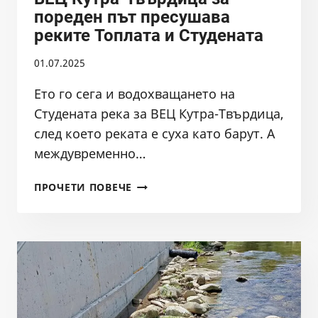
пореден път пресушава
реките Топлата и Студената
01.07.2025
Ето го сега и водохващането на
Студената река за ВЕЦ Кутра-Твърдица,
след което реката е суха като барут. А
междувременно…
ВЕЦ
ПРОЧЕТИ ПОВЕЧЕ
КУТРА-
ТВЪРДИЦА
ЗА
ПОРЕДЕН
ПЪТ
ПРЕСУШАВА
РЕКИТЕ
ТОПЛАТА