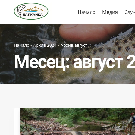
Skip
Начало
Медия
Слу
to
content
Начало
-
Архив 2024
-
Архив август
Месец: август 