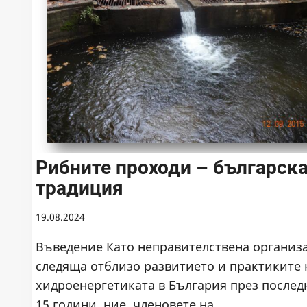
Рибните проходи – българск
традиция
19.08.2024
Въведение Като неправителствена организ
следяща отблизо развитието и практиките 
хидроенергетиката в България през послед
15 години, ние, членовете на…