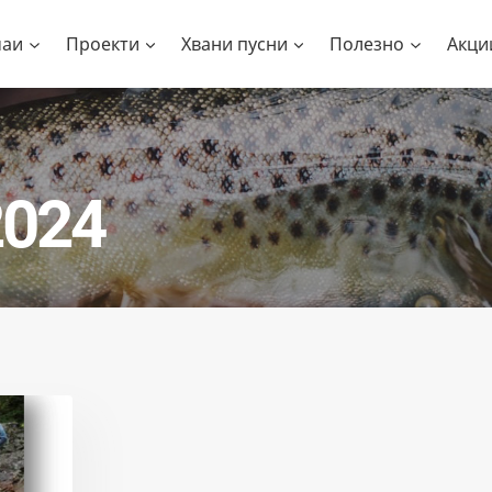
чаи
Проекти
Хвани пусни
Полезно
Акци
2024