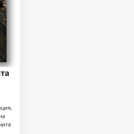
ата
ация,
на
ните