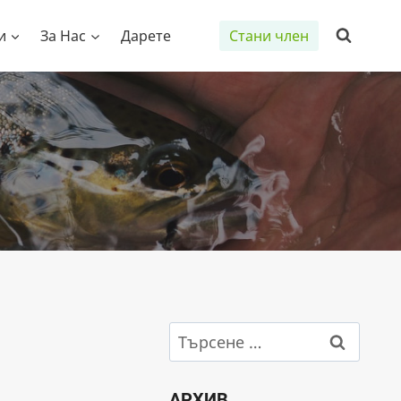
и
За Нас
Дарете
Стани член
Търсене
за:
АРХИВ