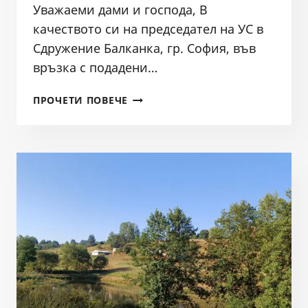
Уважаеми дами и господа, В
качеството си на председател на УС в
Сдружение Балканка, гр. София, във
връзка с подадени…
КОМПЛЕКСЕН
ПРОЧЕТИ ПОВЕЧЕ
СИГНАЛ
ЗА
НЕЗАКОННИ
СМЕТИЩА
И
ВОДОВЗЕМАНИЯ
НА
ТЕРИТОРИЯТА
НА
РИОСВ
СОФИЯ-
ТРЕТИ
СИГНАЛ