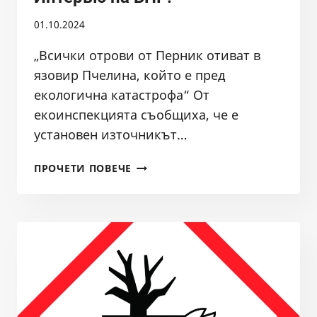
01.10.2024
„Всички отрови от Перник отиват в
язовир Пчелина, който е пред
екологична катастрофа“ От
екоинспекцията съобщиха, че е
установен източникът…
РЕКА
ПРОЧЕТИ ПОВЕЧЕ
СТРУМА
ПОТЕЧЕ
В
ОРАНЖЕВО-
КАФЯВ
ЦВЯТ.
ИНТЕРВЮ
НА
БНР.