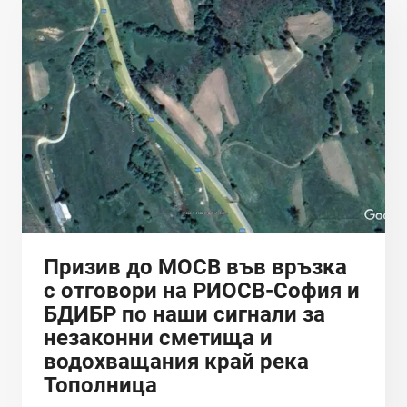
ПРОУЧВАНИЯ
В
РАЙОНА
НА
СЕЛО
ОСЕНОВЛАГ
–
ЕЕ-1
Призив до МОСВ във връзка
с отговори на РИОСВ-София и
БДИБР по наши сигнали за
незаконни сметища и
водохващания край река
Тополница