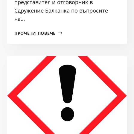
представител и отговорник в
Сдружение Балканка по въпросите
на…
ПОЗДРАВИТЕЛЕН
ПРОЧЕТИ ПОВЕЧЕ
АДРЕС
ДО
ДИРЕКТОРИТЕ
НА
БДДР
И
НА
БДЗБР,
ВЪЗРАЖЕНИЕ
ДО
РИОСВ
СОФИЯ
СРЕЩУ
ДИРЕКТОРА