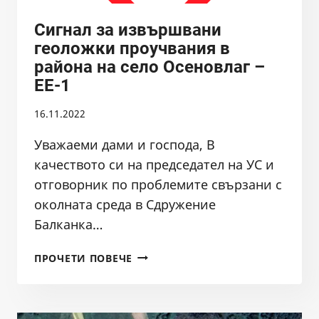
НА
БДЗБР
Сигнал за извършвани
И
геоложки проучвания в
ПОКАНА
района на село Осеновлаг –
ДО
ЕЕ-1
МИНИСТЪРА
НА
16.11.2022
ОСВ
Уважаеми дами и господа, В
качеството си на председател на УС и
отговорник по проблемите свързани с
околната среда в Сдружение
Балканка…
СИГНАЛ
ПРОЧЕТИ ПОВЕЧЕ
ЗА
ИЗВЪРШВАНИ
ГЕОЛОЖКИ