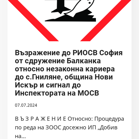
Възражение до РИОСВ София
от сдружение Балканка
относно незаконна кариера
до с.Гниляне, община Нови
Искър и сигнал до
Инспектората на МОСВ
07.07.2024
В Ъ З Р А Ж Е Н И Е Относно: Процедура
по реда на ЗООС досежно ИП „Добив
на…