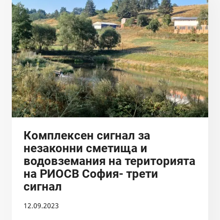
В
РЕКА
СЛЕД
ПОРЕДНОТО
„ПОЧИСТВАНЕ“
И
МНОГОЦЕЛЕВИ
СИГНАЛ
ЗА
НАРУШЕНИЯ
ПО
РЕКА
Комплексен сигнал за
ТОПОЛНИЦА
незаконни сметища и
водовземания на територията
на РИОСВ София- трети
сигнал
12.09.2023