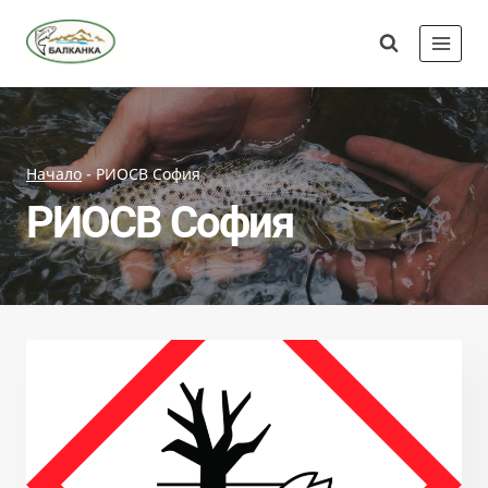
Skip
Сдружение
to
"Балканка"
content
Начало
-
РИОСВ София
РИОСВ София