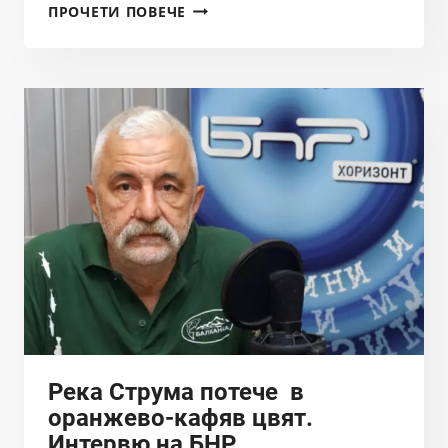
ОЦВЕТЕНИ
ПРОЧЕТИ ПОВЕЧЕ
ОТПАДНИ
ВОДИ
СЕ
ВЛИВАТ
В
РЕКА
ИСКРЕЦКА
КРАЙ
СВОГЕ
—
КАКВО
УСТАНОВИХА
ИНСТИТУЦИИТЕ?
Река Струма потече в
оранжево-кафяв цвят.
Интервю на БНР.