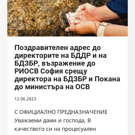
ЗА
СПАЗВАНЕ
НА
ЗАКОНА
ПРИ
ЧИСТЕНЕТО
НА
Поздравителен адрес до
РЕКА
директорите на БДДР и на
ИСКЪР
БДЗБР, възражение до
И
РИОСВ София срещу
ИСКАНЕ
ПО
директора на БДЗБР и Покана
ЗДОИ
до министъра на ОСВ
ДО
РИОСВ
12.06.2023
СОФИЯ
С ОФИЦИАЛНО ПРЕДНАЗНАЧЕНИЕ
Уважаеми дами и господа, В
качеството си на процесуален