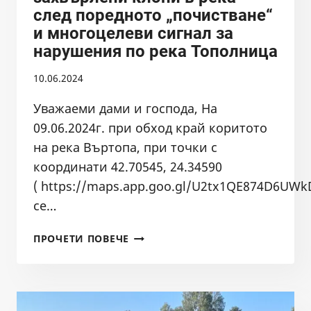
след поредното „почистване“
НА
и многоцелеви сигнал за
МОСВ
нарушения по река Тополница
10.06.2024
Уважаеми дами и господа, На
09.06.2024г. при обход край коритото
на река Въртопа, при точки с
координати 42.70545, 24.34590
( https://maps.app.goo.gl/U2tx1QE874D6UWk
се…
ПОРЕДЕН
ПРОЧЕТИ ПОВЕЧЕ
СИГНАЛ
ЗА
ЗАХВЪРЛЕНИ
КЛОНИ