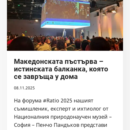
ВЕЛИНГРАД,
18.03.2026Г.
Македонската пъстърва –
истинската балканка, която
се завръща у дома
08.11.2025
На форума #Ratio 2025 нашият
съмишленик, експерт и ихтиолог от
Националния природонаучен музей –
София – Пенчо Пандъков представи