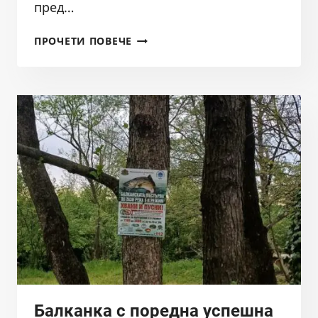
пред…
МАКЕДОНСКАТА
ПРОЧЕТИ ПОВЕЧЕ
ПЪСТЪРВА
–
ИСТИНСКАТА
БАЛКАНКА,
КОЯТО
СЕ
ЗАВРЪЩА
У
ДОМА
Балканка с поредна успешна