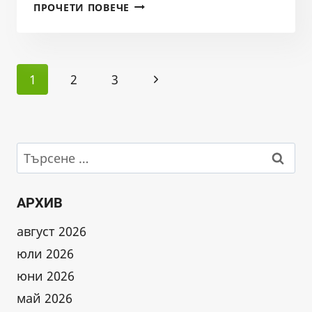
ПРОВЕРКА
ПРОЧЕТИ ПОВЕЧЕ
НА
ПОСТАВЕНИТЕ
КУТИЙКИ
Page
С
Next
1
2
3
ХАЙВЕР
navigation
ОТ
Page
SALMO
MACEDONICUS
18.01.2025
Търсене
за:
АРХИВ
август 2026
юли 2026
юни 2026
май 2026