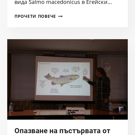
вида Salmo mаcedonicus в Егейски…
ОПАЗВАНЕ
ПРОЧЕТИ ПОВЕЧЕ
НА
ПЪСТЪРВАТА
ОТ
ЕГЕЙСКИ
ВОДОСБОР
–
СЕМИНАР
СМОЛЯН,
18.05.2026Г.
Опазване на пъстървата от