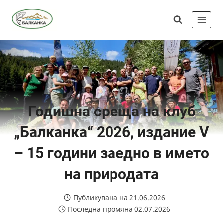
Skip
Сдружение
to
"Балканка"
content
Годишна среща на клуб
„Балканка“ 2026, издание V
– 15 години заедно в името
на природата
Публикувана на
21.06.2026
Последна промяна
02.07.2026