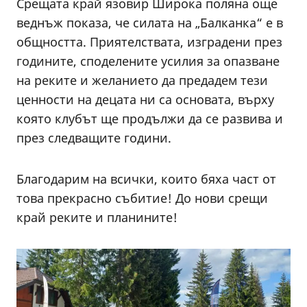
Срещата край язовир Широка поляна още
веднъж показа, че силата на „Балканка“ е в
общността. Приятелствата, изградени през
годините, споделените усилия за опазване
на реките и желанието да предадем тези
ценности на децата ни са основата, върху
която клубът ще продължи да се развива и
през следващите години.
Благодарим на всички, които бяха част от
това прекрасно събитие! До нови срещи
край реките и планините!