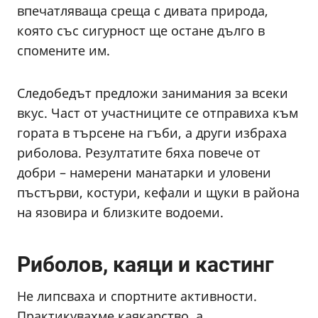
впечатляваща среща с дивата природа,
която със сигурност ще остане дълго в
спомените им.
Следобедът предложи занимания за всеки
вкус. Част от участниците се отправиха към
гората в търсене на гъби, а други избраха
риболова. Резултатите бяха повече от
добри – намерени манатарки и уловени
пъстърви, костури, кефали и щуки в района
на язовира и близките водоеми.
Риболов, каяци и кастинг
Не липсваха и спортните активности.
Практикувахме каякарство, а