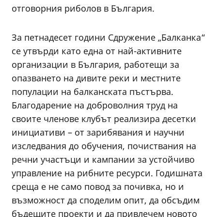
отговорния риболов в България.
За петнадесет години Сдружение „Балканка“
се утвърди като една от най-активните
организации в България, работещи за
опазването на дивите реки и местните
популации на балканската пъстърва.
Благодарение на доброволния труд на
своите членове клубът реализира десетки
инициативи – от зарибявания и научни
изследвания до обучения, почиствания на
речни участъци и кампании за устойчиво
управление на рибните ресурси. Годишната
среща е не само повод за почивка, но и
възможност да споделим опит, да обсъдим
бъдещите проекти и да привлечем новото