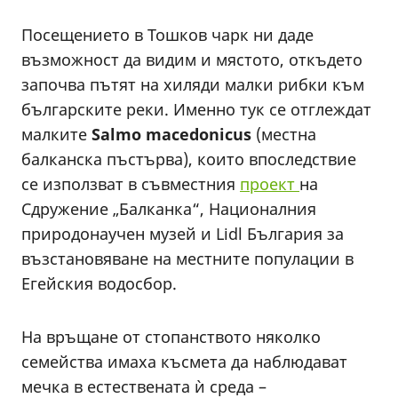
Посещението в Тошков чарк ни даде
възможност да видим и мястото, откъдето
започва пътят на хиляди малки рибки към
българските реки. Именно тук се отглеждат
малките
Salmo macedonicus
(местна
балканска пъстърва), които впоследствие
се използват в съвместния
проект
на
Сдружение „Балканка“, Националния
природонаучен музей и Lidl България за
възстановяване на местните популации в
Егейския водосбор.
На връщане от стопанството няколко
семейства имаха късмета да наблюдават
мечка в естествената ѝ среда –