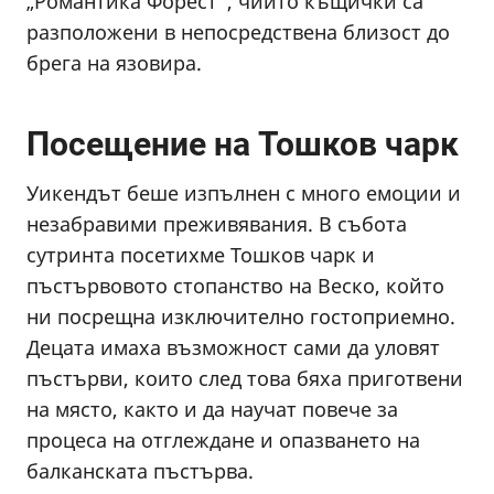
„Романтика Форест“, чиито къщички са
разположени в непосредствена близост до
брега на язовира.
Посещение на Тошков чарк
Уикендът беше изпълнен с много емоции и
незабравими преживявания. В събота
сутринта посетихме Тошков чарк и
пъстървовото стопанство на Веско, който
ни посрещна изключително гостоприемно.
Децата имаха възможност сами да уловят
пъстърви, които след това бяха приготвени
на място, както и да научат повече за
процеса на отглеждане и опазването на
балканската пъстърва.