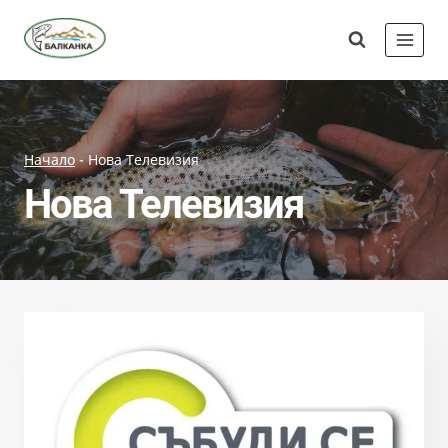
Skip
Сдружение
to
"Балканка"
content
Начало
-
Нова Телевизия
Нова Телевизия