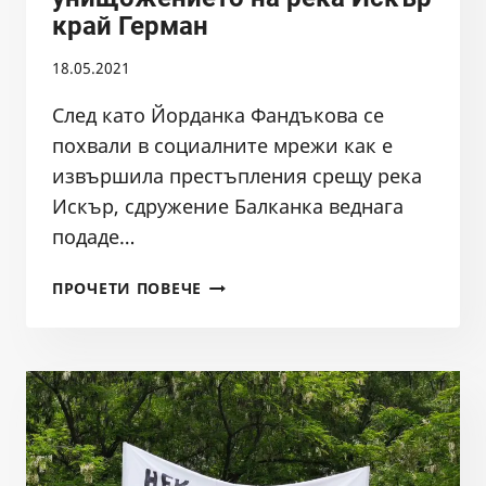
край Герман
18.05.2021
След като Йорданка Фандъкова се
похвали в социалните мрежи как е
извършила престъпления срещу река
Искър, сдружение Балканка веднага
подаде…
ПРОТЕСТ
ПРОЧЕТИ ПОВЕЧЕ
СРЕЩУ
УНИЩОЖЕНИЕТО
НА
РЕКА
ИСКЪР
КРАЙ
ГЕРМАН