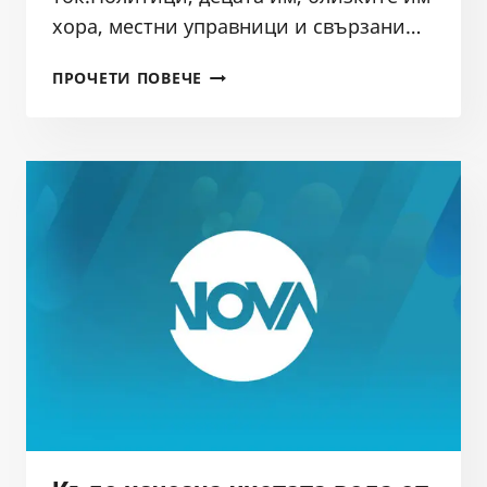
хора, местни управници и свързани…
„ТЕМАТА
ПРОЧЕТИ ПОВЕЧЕ
НА
NOVA”:
В
МЪТНИ
ВОДИ.
РАЗСЛЕДВАНЕ
НА
ГЕНКА
ШИКЕРОВА
С
УЧАСТИЕТО
НА
СДРУЖЕНИЕ
БАЛКАНКА