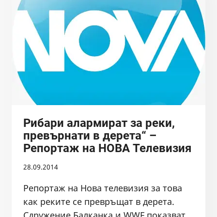
В
СЕЛО
БЪРЗИЯ? РЕПОРТАЖ
НА
НОВА
ТЕЛЕВИЗИЯ
И
СДРУЖЕНИЕ
БАЛКАНКА
Рибари алармират за реки,
превърнати в дерета“ –
Репортаж на НОВА Телевизия
28.09.2014
Репортаж на Нова телевизия за това
как реките се превръщат в дерета.
Сдружение Балканка и WWF показват