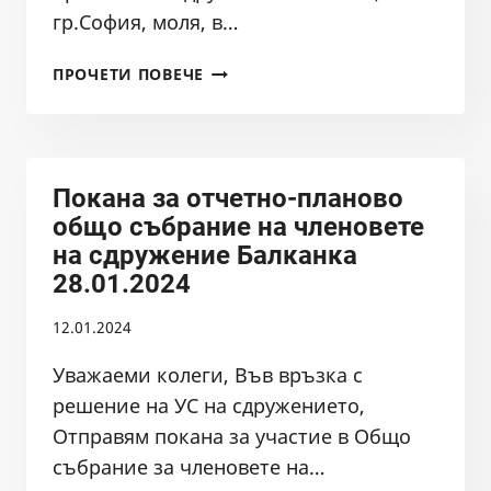
гр.София, моля, в…
ВЪЗРАЖЕНИЕ
ПРОЧЕТИ ПОВЕЧЕ
ОТ
СДРУЖЕНИЕ
БАЛКАНКА
ОТНОСНО
Покана за отчетно-планово
ЗИД
НА
общо събрание на членовете
ЗУТ,
на сдружение Балканка
ПРЕДЛОЖЕН
28.01.2024
ОТ
МИНИСТЕРСКИ
12.01.2024
СЪВЕТ
Уважаеми колеги, Във връзка с
решение на УС на сдружението,
Отправям покана за участие в Общо
събрание за членовете на…