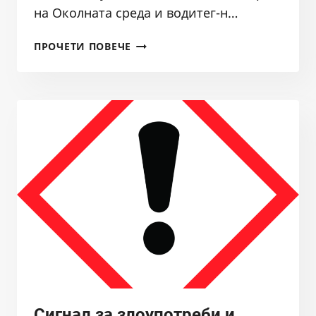
на Околната среда и водитег-н…
ВЪЗРАЖЕНИЕ
ПРОЧЕТИ ПОВЕЧЕ
ОТ
СДРУЖЕНИЕ
БАЛКАНКА
ПРОТИВ
ЗАСТРОЯВАНЕТО
НА
ОСТРОВ
АДАТА
НА
РЕКА
МАРИЦА
В
ГР.ПЛОВДИВ
Сигнал за злоупотреби и