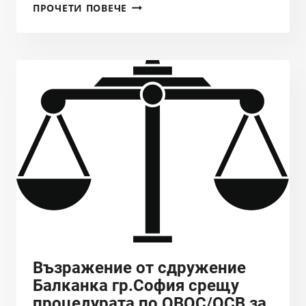
ДИМИТЪР
ПРОЧЕТИ ПОВЕЧЕ
КУМАНОВ:
АКО
ИМА
ПЕРКИ
В
МОРЕТО,
ТЕ
ЩЕ
УНИЩОЖАТ
РИБОЛОВА
И
ТУРИЗМА
Възражение от сдружение
Балканка гр.София срещу
процедурата по ОВОС/ОСВ за