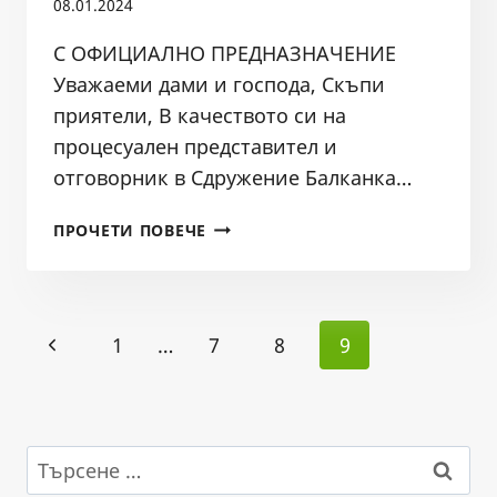
08.01.2024
С ОФИЦИАЛНО ПРЕДНАЗНАЧЕНИЕ
Уважаеми дами и господа, Скъпи
приятели, В качеството си на
процесуален представител и
отговорник в Сдружение Балканка…
СИГНАЛ
ПРОЧЕТИ ПОВЕЧЕ
ДО
ПРЕЗИДЕНТА
И
Page
ОМБУДСМАНА,
Previous
1
…
7
8
9
ДО
navigation
ДАНС
Page
И
ДО
ГЛАВНИЯ
Търсене
ПРОКУРОР
за: