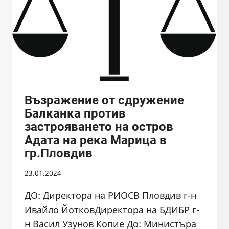
ОСВ
ЗА
ПРОЕКТ
FAST
DANUBE
Възражение от сдружение
Балканка против
застрояването на остров
Адата на река Марица в
гр.Пловдив
23.01.2024
ДО: Директора на РИОСВ Пловдив г-н
Ивайло ЙотковДиректора на БДИБР г-
н Васил Узунов Копие До: Министъра