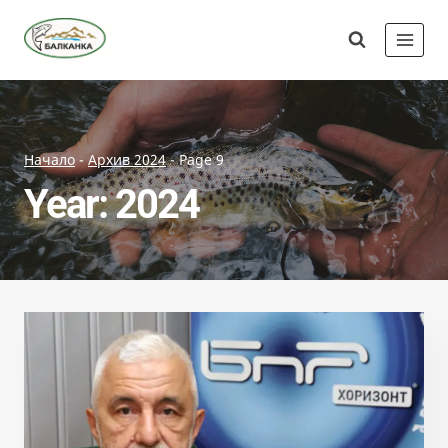
Skip
Сдружение
to
"Балканка"
content
Начало
-
Архив 2024
-
Page 9
Year: 2024