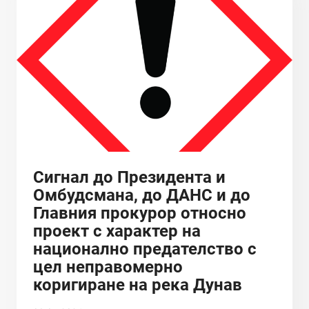
ATTENTION
OF
COMMISSIONER
URSULA
VON
DER
LEYEN
AND
COMMISSIONERS
SINKEVIČIUS,
CHRISTOPHIDOU,
Сигнал до Президента и
COPCZYNSKA
Омбудсмана, до ДАНС и до
AND
Главния прокурор относно
POPOVSKI
проект с характер на
CONCERNING
THE
национално предателство с
FAST
цел неправомерно
DANUBE
коригиране на река Дунав
PROJECT