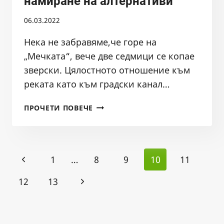
намиране на алтернативи
06.03.2022
Нека не забравяме,че горе на
„Мечката“, вече две седмици се копае
зверски. Цялостното отношение към
реката като към градски канал…
СДРУЖЕНИЕ
ПРОЧЕТИ ПОВЕЧЕ
БАЛКАНКА
ОТПРАВИ
ИСКАНЕ
Page
ЗА
Previous
1
…
8
9
10
11
СПИРАНЕ
navigation
НА
Page
Next
12
13
ДЕЙНОСТИТЕ
В
Page
РЕКА
ИСКЪР