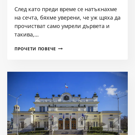
След като преди време се натъкнахме
на сечта, бяхме уверени, че уж щяха да
прочистват само умрели дървета и
такива,…
БРУТАЛНА
ПРОЧЕТИ ПОВЕЧЕ
СЕЧ
КРАЙ
ВОДИТЕ
НА
РЕКА
ВЪЧА
ПРИ
МОСТА
НА
СЕЛО
ЙОАКИМ
ГРУЕВО