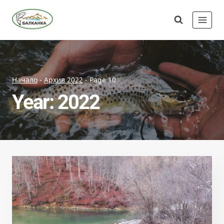
Skip
Сдружение
to
"Балканка"
content
Начало
-
Архив 2022
-
Page 10
Year: 2022