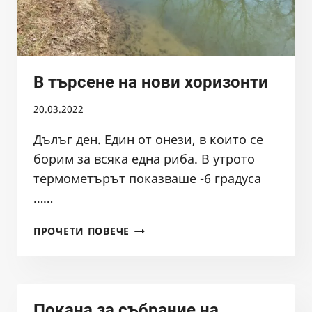
В търсене на нови хоризонти
20.03.2022
Дълъг ден. Един от онези, в които се
борим за всяка една риба. В утрото
термометърът показваше -6 градуса
……
В
ПРОЧЕТИ ПОВЕЧЕ
ТЪРСЕНЕ
НА
НОВИ
ХОРИЗОНТИ
Покана за събрание на