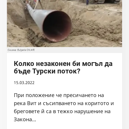
БАЛКАНКА
НА
25.03.2022
Г.
Колко незаконен би могъл да
бъде Турски поток?
15.03.2022
При положение че пресичането на
река Вит и съсипването на коритото и
бреговете й са в тежко нарушение на
Закона…