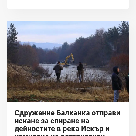
ЗА
ПРЕДЛОЖЕНИТЕ
ПРОМЕНИ
В
ЗООС,
ЦЕЛЯЩИ
ВРЪЩАНЕ
НА
ВТОРАТА
ИНСТАЦИЯ
НА
ОБЖАЛВАНЕ
ЗА
„НАЦИОНАЛНИ
ОБЕКТИ“
Сдружение Балканка отправи
искане за спиране на
дейностите в река Искър и