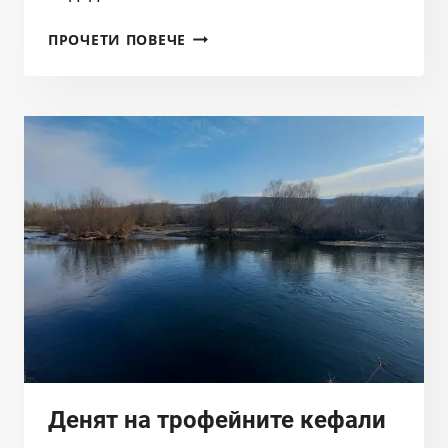
ВЪЗРАЖЕНИЕ
ПРОЧЕТИ ПОВЕЧЕ
НА
СДРУЖЕНИЕ
БАЛКАНКА
СРЕЩУ
НАМЕРЕНИЕ
ЗА
ПОРЕДНОТО
„ЧИСТЕНЕ“
НА
РЕКА
АРДА
Денят на трофейните кефали