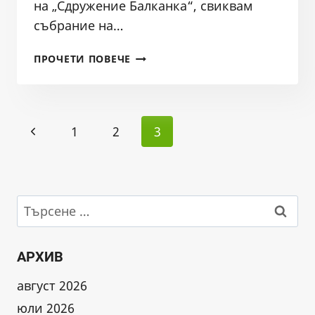
на „Сдружение Балканка“, свиквам
събрание на…
ПОКАНА
ПРОЧЕТИ ПОВЕЧЕ
ЗА
СЪБРАНИЕ
НА
Page
УПРАВИТЕЛНИЯ
Previous
1
2
3
СЪВЕТ
navigation
НА
Page
СДРУЖЕНИЕ
БАЛКАНКА
НА
Търсене
25.03.2022
за:
Г.
АРХИВ
август 2026
юли 2026