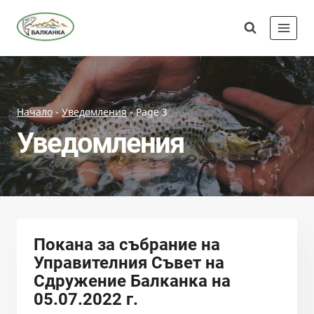
Skip
Сдружение
to
"Балканка"
content
Начало
-
Уведомления
-
Page 3
Уведомления
Покана за събрание на
Управителния Съвет на
Сдружение Балканка на
05.07.2022 г.