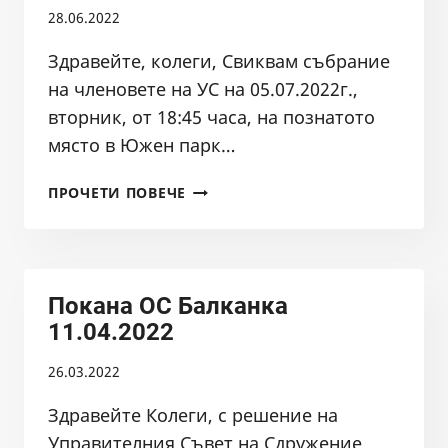
28.06.2022
Здравейте, колеги, Свиквам събрание
на членовете на УС на 05.07.2022г.,
вторник, от 18:45 часа, на познатото
място в Южен парк…
ПОКАНА
ПРОЧЕТИ ПОВЕЧЕ
ЗА
СЪБРАНИЕ
НА
УПРАВИТЕЛНИЯ
Покана ОС Балканка
СЪВЕТ
НА
11.04.2022
СДРУЖЕНИЕ
26.03.2022
БАЛКАНКА
НА
Здравейте Колеги, с решение на
05.07.2022
Управителния Съвет на Сдружение
Г.