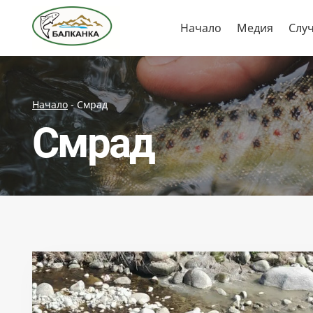
Skip
Начало
Медия
Слу
to
content
Начало
-
Смрад
Смрад