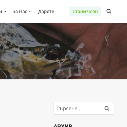
и
За Нас
Дарете
Стани член
Търсене
за:
АРХИВ