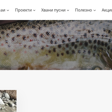
чаи
Проекти
Хвани пусни
Полезно
Акци