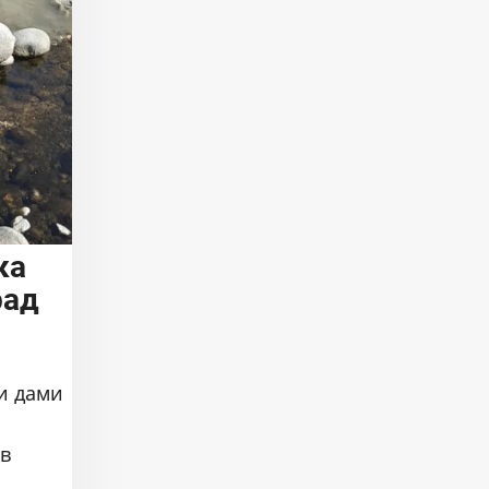
ка
рад
и дами
и
 в