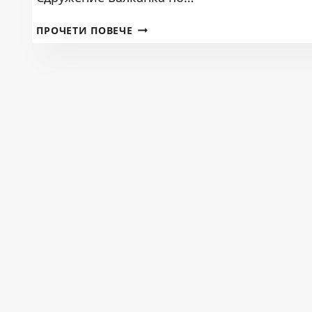
СИГНАЛ
ПРОЧЕТИ ПОВЕЧЕ
ОТ
СДРУЖЕНИЕ
БАЛКАНКА
ДО
БДЗБР
И
РИОСВ
БЛАГОЕВГРАД