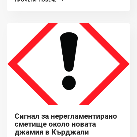
ДО
ПРЕЗИДЕНТА
И
ВЪЗРАЖЕНИЕ
ДО
МОСВ,
РИОСВ
ХАСКОВО
И
ДО
ОБЛАСТНИЯ
УПРАВИТЕЛ
НА
ОБЛАСТ
КЪРДЖАЛИ
ОТ
Сигнал за нерегламентирано
СДРУЖЕНИЕ
сметище около новата
БАЛКАНКА
джамия в Кърджали
ПРОТИВ