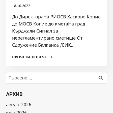
ПОРЕДНОТО
18.10.2022
„ПОЧИСТВАНЕ“
НА
До ДиректораНа РИОСВ Хасково Копие
ВЪРБИЦА
до МОСВ Копие до кметаНа град
ПРИ
Кърджали Сигнал за
СЕЛО
КРИЛАТИЦА
нерегламентирано сметище От
В
Сдружение Балканка /ЕИК…
РОДОПИТЕ
СИГНАЛ
ПРОЧЕТИ ПОВЕЧЕ
ЗА
НЕРЕГЛАМЕНТИРАНО
СМЕТИЩЕ
Търсене
ОКОЛО
за:
НОВАТА
ДЖАМИЯ
АРХИВ
В
КЪРДЖАЛИ
август 2026
юли 2026