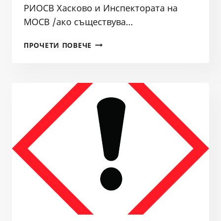
РИОСВ Хасково и Инспектората на
МОСВ /ако съществува…
СИГНАЛ
ПРОЧЕТИ ПОВЕЧЕ
ДО
ИНСПЕКТОРАТА
НА
МОСВ
И
РИОСВ
ХАСКОВО
ДОСЕЖНО
ПОРЕДНОТО
НАРУШЕНИЕ
НА
ЗАКОНА
ОТ
СТРАНА
НА