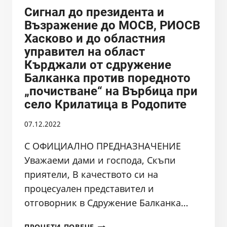
ДИРЕКТОРА
Сигнал до президента и
НА
Възражение до МОСВ, РИОСВ
БДИБР
Хасково и до областния
управител на област
Кърджали от сдружение
Балканка против поредното
„почистване“ на Върбица при
село Крилатица в Родопите
07.12.2022
С ОФИЦИАЛНО ПРЕДНАЗНАЧЕНИЕ
Уважаеми дами и господа, Скъпи
приятели, В качеството си на
процесуален представител и
отговорник в Сдружение Балканка…
СИГНАЛ
ПРОЧЕТИ ПОВЕЧЕ