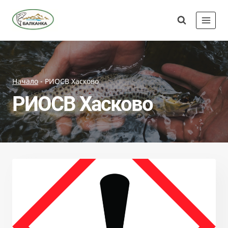
Skip
Сдружение
to
"Балканка"
content
Начало
-
РИОСВ Хасково
РИОСВ Хасково