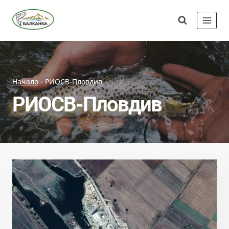
Skip
Сдружение
to
"Балканка"
content
Начало
-
РИОСВ-Пловдив
РИОСВ-Пловдив