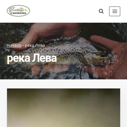
Skip
Сдружение
to
"Балканка"
content
Начало
-
река Лева
река Лева