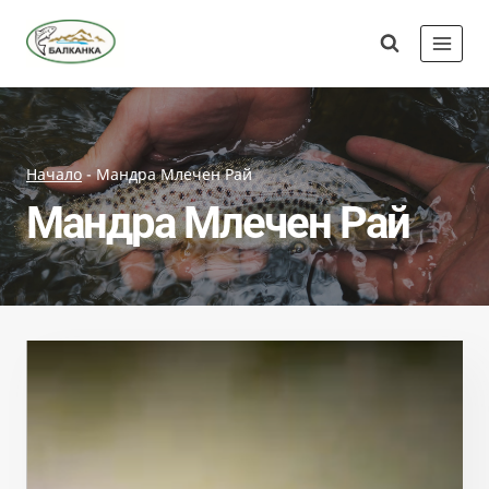
Skip
Сдружение
to
"Балканка"
content
Начало
-
Мандра Млечен Рай
Мандра Млечен Рай