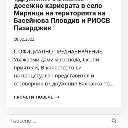
досежно кариерата в село
НА
Мирянци на територията на
МОСВ
Басейнова Пловдив и РИОСВ
Пазарджик
28.02.2022
С ОФИЦИАЛНО ПРЕДНАЗНАЧЕНИЕ
Уважаеми дами и господа, Скъпи
приятели, В качеството си
на процесуален представител и
отговорник в Сдружение Балканка по…
СПЕЦИАЛЕН
ПРОЧЕТИ ПОВЕЧЕ
СИГНАЛ
НА
СДРУЖЕНИЕ
Търсене
БАЛКАНКА
за: