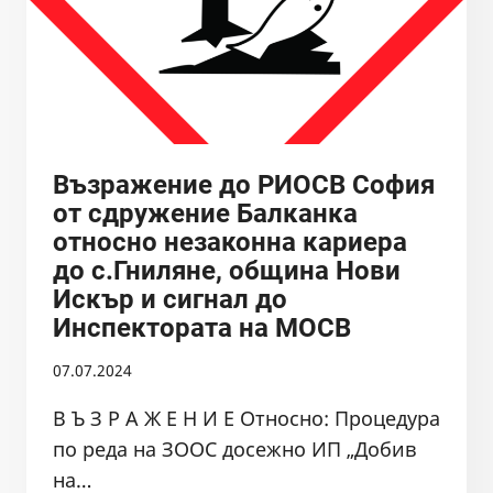
Възражение до РИОСВ София
от сдружение Балканка
относно незаконна кариера
до с.Гниляне, община Нови
Искър и сигнал до
Инспектората на МОСВ
07.07.2024
В Ъ З Р А Ж Е Н И Е Относно: Процедура
по реда на ЗООС досежно ИП „Добив
на…