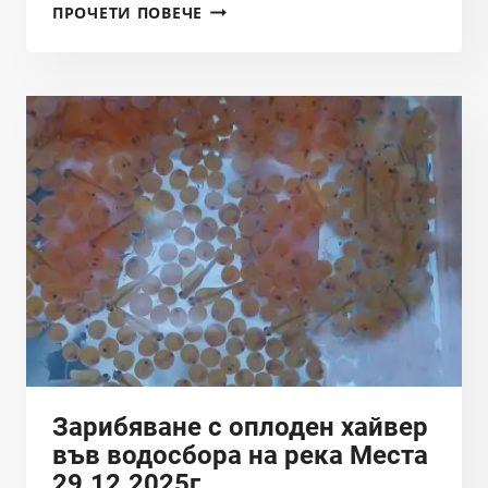
ЗАРИБЯВАНЕ
ПРОЧЕТИ ПОВЕЧЕ
С
ОПЛОДЕН
ХАЙВЕР
ОТ
ВИДА
SALMO
MACEDONICUS
ВЪВ
ВОДОСБОРА
НА
РЕКА
СТРУМА
Зарибяване с оплоден хайвер
във водосбора на река Места
29.12.2025г.