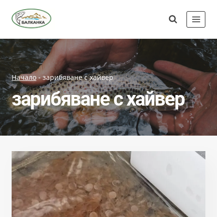
Skip
Сдружение
to
"Балканка"
content
Начало
-
зарибяване с хайвер
зарибяване с хайвер