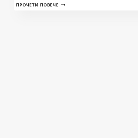
ЗАБРАНА
ПРОЧЕТИ ПОВЕЧЕ
ЗА
РИБОЛОВ
НА
БЯЛА
РИБА
15
МАРТ-15
МАЙ
2024