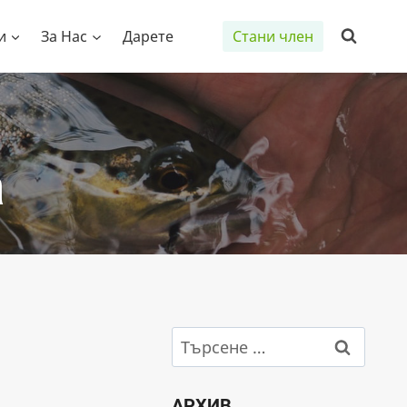
и
За Нас
Дарете
Стани член
а
Търсене
за:
АРХИВ