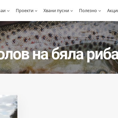
чаи
Проекти
Хвани пусни
Полезно
Акци
олов на бяла риб