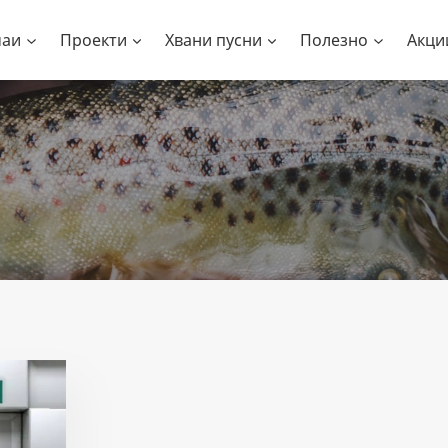
чаи
Проекти
Хвани пусни
Полезно
Акци