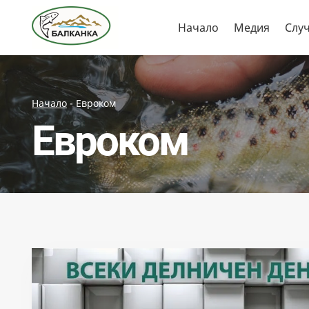
Skip
Начало
Медия
Слу
to
content
Начало
-
Евроком
Евроком