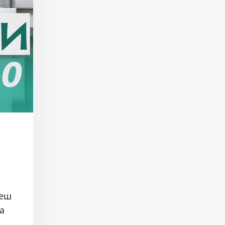
реш
а