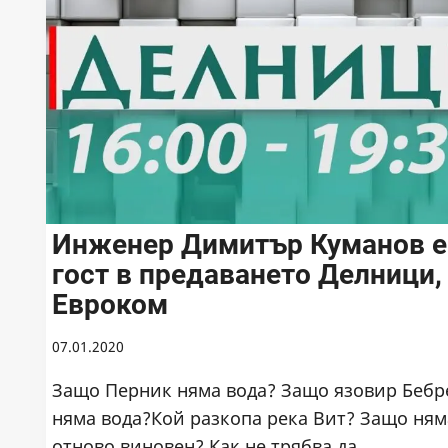
Инженер Димитър Куманов е
гост в предаването Делници,
Евроком
07.01.2020
Защо Перник няма вода? Защо язовир Беб
няма вода?Кой разкопа река Вит? Защо ням
отново виновен? Как не трябва да…