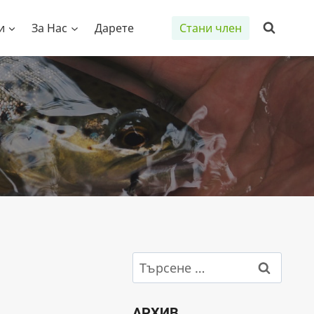
и
За Нас
Дарете
Стани член
Търсене
за:
АРХИВ