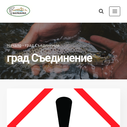
Skip
Сдружение
to
"Балканка"
content
Начало
-
град Съединение
град Съединение