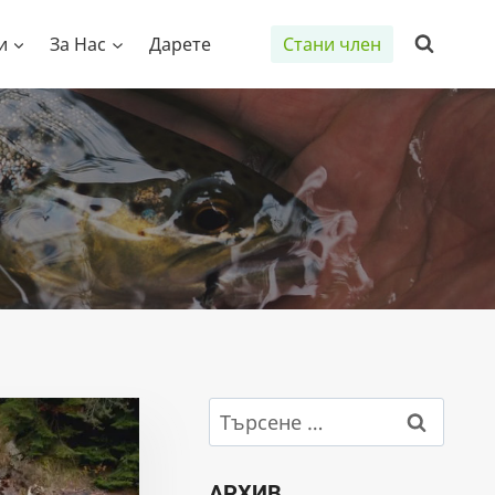
и
За Нас
Дарете
Стани член
Търсене
за:
АРХИВ