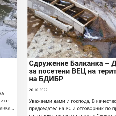
Сдружение Балканка – 
за посетени ВЕЦ на тери
на БДИБР
26.10.2022
на
мите
Уважаеми дами и господа, В качество
ланка…
председател на УС и отговорник по 
свързани с околната среда в Сдруже