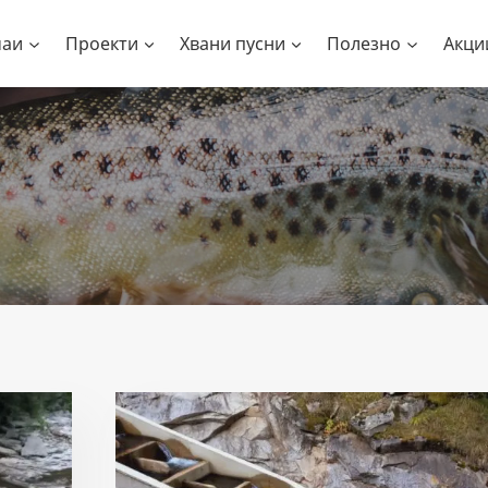
чаи
Проекти
Хвани пусни
Полезно
Акци