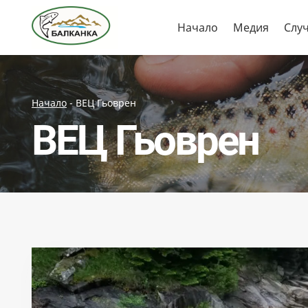
Skip
Начало
Медия
Слу
to
content
Начало
-
ВЕЦ Гьоврен
ВЕЦ Гьоврен