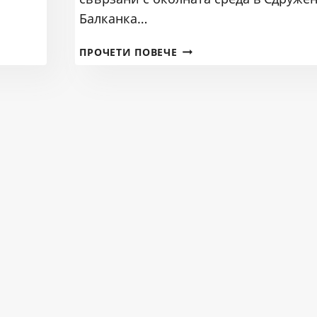
Балканка…
СДРУЖЕНИЕ
ПРОЧЕТИ ПОВЕЧЕ
БАЛКАНКА
–
ДОКЛАД
ЗА
ПОСЕТЕНИ
ВЕЦ
НА
ТЕРИТОРИЯТА
НА
БДИБР