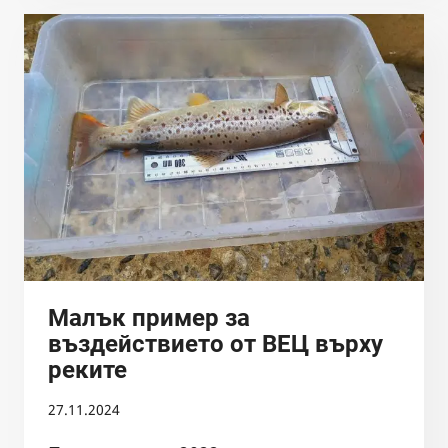
ПРИЛОЖЕНА
Е
НОВА
ЗА
БЪЛГАРИЯ
ТЕХНИКАТА
ЗА
ЗАРИБЯВАНЕ
–
ЧРЕЗ
ЗАЛАГАНЕ
НА
ОПЛОДЕН
ХАЙВЕР
Малък пример за
въздействието от ВЕЦ върху
реките
27.11.2024