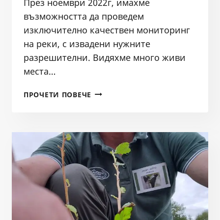
През ноември 2022г, имахме
възможността да проведем
изключително качествен мониторинг
на реки, с извадени нужните
разрешителни. Видяхме много живи
места…
МАЛЪК
ПРОЧЕТИ ПОВЕЧЕ
ПРИМЕР
ЗА
ВЪЗДЕЙСТВИЕТО
ОТ
ВЕЦ
ВЪРХУ
РЕКИТЕ