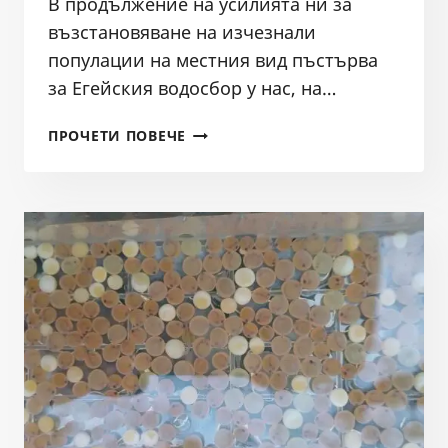
В продължение на усилията ни за
възстановяване на изчезнали
популации на местния вид пъстърва
за Егейския водосбор у нас, на…
ЗАРИБЯВАНЕ
ПРОЧЕТИ ПОВЕЧЕ
С
ОПЛОДЕН
ХАЙВЕР
S.MACEDONICUS
ВЪВ
ВОДОСБОРА
НА
РЕКА
ТУНДЖА
03.01.2025