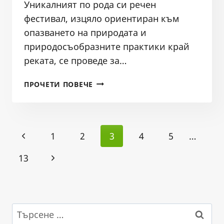
Уникалният по рода си речен
фестивал, изцяло ориентиран към
опазването на природата и
природосъобразните практики край
реката, се проведе за…
ОБРАЗОВАТЕЛЕН
ПРОЧЕТИ ПОВЕЧЕ
ДЕТСКИ
ЛАГЕР
„С
Page
РЕКА
Previous
1
2
3
4
5
…
НА
navigation
СЪРЦЕТО“
Page
Next
13
–
31.08-
Page
02.09.2024Г.,
ИЗДАНИЕ
IV
Търсене
за: