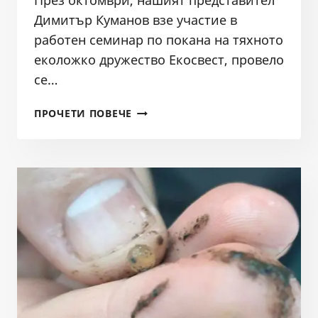
През октомври, нашият представител
Димитър Куманов взе участие в
работен семинар по покана на тяхното
еколожко дружество Екосвест, провело
се…
УЧАСТИЕ
ПРОЧЕТИ ПОВЕЧЕ
В
РАБОТЕН
СЕМИНАР
В
МАКЕДОНИЯ,
НАЦИОНАЛЕН
ПАРК
„МАВРОВО“
И
НАЦИОНАЛЕН
ПАРК
„ШАР