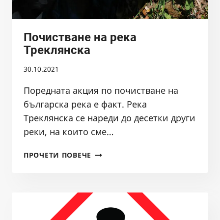
ОБЕКТИ
ПО
ЧЛ.
Почистване на река
3,
Треклянска
АЛ.
1,
30.10.2021
Т.
1
Поредната акция по почистване на
И
българска река е факт. Река
2
Треклянска се нареди до десетки други
ОТ
ЗАКОНА
реки, на които сме…
ЗА
ПОЧИСТВАНЕ
РИБАРСТВОТО
ПРОЧЕТИ ПОВЕЧЕ
НА
И
РЕКА
АКВАКУЛТУРИТЕ
ТРЕКЛЯНСКА
ЗА
ПЕРИОДА
2022-