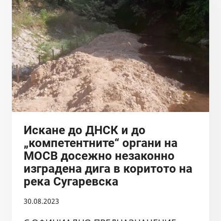
РЕКА
ИВАНЯНСКА(ШЕОВИЦА)
+
ОТГОВОР
ОТ
БДДР
Искане до ДНСК и до
„компетентните“ органи на
МОСВ досежно незаконно
изградена дига в коритото на
река Сугаревска
30.08.2023