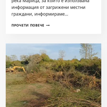
река Марица, за който е използвана
информация от загрижени местни
граждани, информираме…
БДИБР
ПРОЧЕТИ ПОВЕЧЕ
И
РДГ
НЕ
ОТКРИХА
НАРУШЕНИЯ
ПО
СИГНАЛ
ЗА
СЕЧ
В
КОРИТОТО
НА
РЕКА
МАРИЦА
КРАЙ