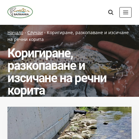
Skip
Сдружение
to
"Балканка"
content
Начало
-
Случаи
-
Коригиране, разкопаване и изсичане
на речни корита
Коригиране,
разкопаване и
изсичане на речни
корита