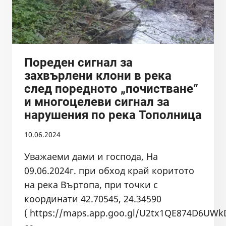
Пореден сигнал за
захвърлени клони в река
след поредното „почистване“
и многоцелеви сигнал за
нарушения по река Тополница
10.06.2024
Уважаеми дами и господа, На
09.06.2024г. при обход край коритото
на река Въртопа, при точки с
координати 42.70545, 24.34590
( https://maps.app.goo.gl/U2tx1QE874D6UWk