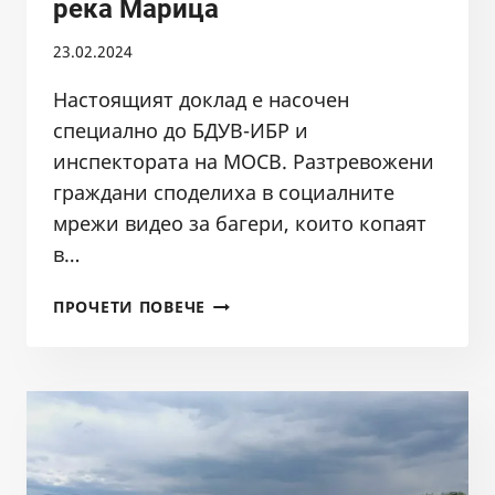
река Марица
23.02.2024
Настоящият доклад е насочен
специално до БДУВ-ИБР и
инспектората на МОСВ. Разтревожени
граждани споделиха в социалните
мрежи видео за багери, които копаят
в…
ПОРЕДЕН
ПРОЧЕТИ ПОВЕЧЕ
СИГНАЛ
ЗА
БАГЕРИ
В
РЕКА
МАРИЦА