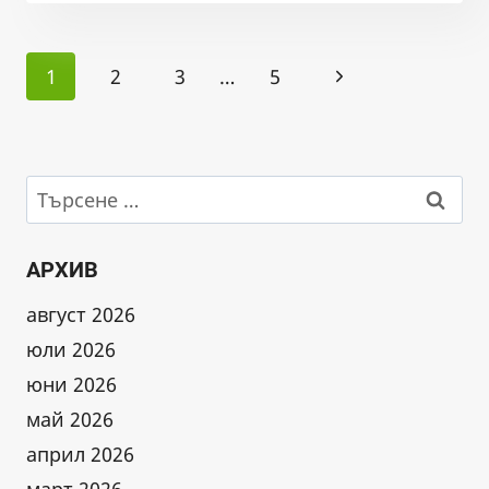
ЗА
УСТАНОВЕНИ
Page
ПРОБЛЕМИ
Next
1
2
3
…
5
С
navigation
РЕКИТЕ
Page
КРАЙ
ГРАД
КОПРИВЩИЦА
Търсене
–
за:
ПЪРВИ
СИГНАЛ
АРХИВ
август 2026
юли 2026
юни 2026
май 2026
април 2026