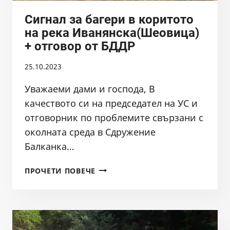
ГРАД
Сигнал за багери в коритото
ПАЗАРДЖИК.
на река Иванянска(Шеовица)
РИОСВ
+ отговор от БДДР
ПАЗАРДЖИК
ОБАЧЕ
25.10.2023
НЕ
МИСЛИ
Уважаеми дами и господа, В
ТАКА
качеството си на председател на УС и
отговорник по проблемите свързани с
околната среда в Сдружение
Балканка…
СИГНАЛ
ПРОЧЕТИ ПОВЕЧЕ
ЗА
БАГЕРИ
В
КОРИТОТО
НА