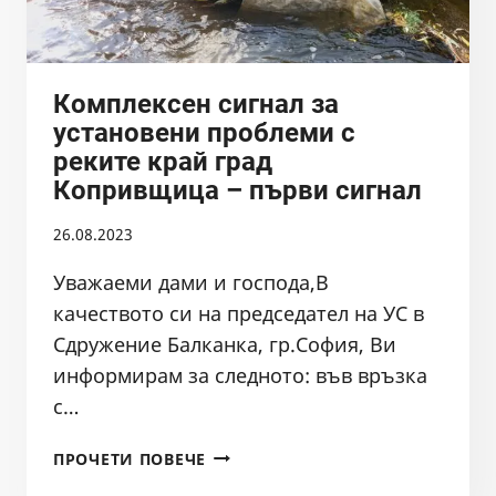
В
КОРИТОТО
НА
РЕКА
Комплексен сигнал за
СУГАРЕВСКА
установени проблеми с
реките край град
Копривщица – първи сигнал
26.08.2023
Уважаеми дами и господа,В
качеството си на председател на УС в
Сдружение Балканка, гр.София, Ви
информирам за следното: във връзка
с…
КОМПЛЕКСЕН
ПРОЧЕТИ ПОВЕЧЕ
СИГНАЛ