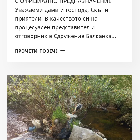
С ОФИЦИАЛНО ПРЕДНАЗНАЧЕНИЕ
Уважаеми дами и господа, Скъпи
приятели, В качеството си на
процесуален представител и
отговорник в Сдружение Балканка…
ИСКАНЕ
ПРОЧЕТИ ПОВЕЧЕ
ДО
ДНСК
И
ДО
„КОМПЕТЕНТНИТЕ“
ОРГАНИ
НА
МОСВ
ДОСЕЖНО
НЕЗАКОННО
ИЗГРАДЕНА
ДИГА