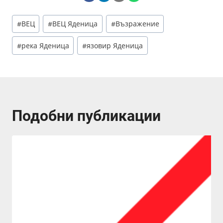
Post
#
ВЕЦ
#
ВЕЦ Яденица
#
Възражение
Tags:
#
река Яденица
#
язовир Яденица
Подобни публикации