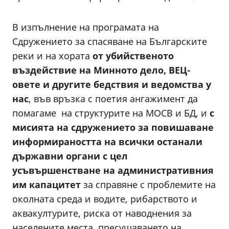
В изпълнение на програмата на
Сдружението за спасяване на Българските
реки и на хората
от убийственото
въздействие на Минното дело, ВЕЦ-
овете и другите бедствия и ведомства у
нас
, във връзка с поетия ангажимент да
помагаме на структурите на МОСВ и БД, и
с
мисията на сдружението за повишаване
информираността на всички останали
държавни органи
с цел
усъвършенстване на административния
им капацитет
за справяне с проблемите на
околната среда и водите, рибарството и
аквакултурите, риска от наводнения за
населените места, пресушаването на