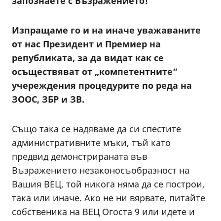
запознаете с Възражението!
Изпращаме го и на иначе уважаваните
от нас Президент и Премиер на
републиката, за да видат как се
осъществяват от „компетентните“
учереждения процедурите по реда на
ЗООС, ЗБР и ЗВ.
Също така се надяваме да си спестите
административните мъки, тъй като
предвид демонстрираната във
Възражението незаконосъобразност на
Вашия ВЕЦ, той никога няма да се построи,
така или иначе. Ако не ни вярвате, питайте
собственика на ВЕЦ Огоста 9 или идете и