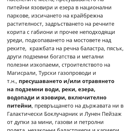
питейни язовири и езера в национални
паркове, изсичането на крайбрежна
растителност, задръстването на речните
корита с габиони и прочее неподходящи
уреди, подкопаването на мостовете над
реките, кражбата на речна баластра, пясък,
други подземни богатства и метални
полезни изкопаеми, строителството на
Магисрали, Турски газопроводи и
т.н.,
пресушаването и/или отравянето
на
подземни води,
реки, езера,
водопади и язовири, включително
питейни
, превръщането на държавата ни в
Галактически Боклучарник и Лунен Пейзаж
от дупки за мини, газови и петролни
полета, незаконни баластриери и кариери,