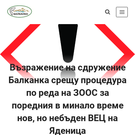
Skip
Сдружение
to
"Балканка"
content
Възражение на сдружение
Балканка срещу процедура
по реда на ЗООС за
поредния в минало време
нов, но небъден ВЕЦ на
Яденица