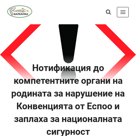
Skip
Сдружение
to
"Балканка"
content
Нотификация до
компетентните органи на
родината за нарушение на
Конвенцията от Еспоо и
заплаха за националната
сигурност