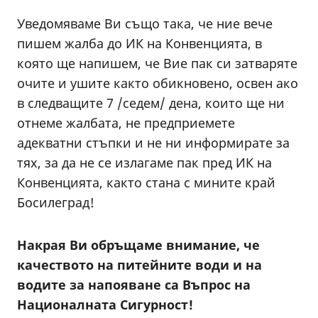
Уведомяваме Ви също така, че ние вече
пишем жалба до ИК на Конвенцията, в
която ще напишем, че Вие пак си затваряте
очите и ушите както обикновено, освен ако
в следващите 7 /седем/ дена, които ще ни
отнеме жалбата, не предприемете
адекватни стъпки и не ни информирате за
тях, за да не се излагаме пак пред ИК на
Конвенцията, както стана с мините край
Босилеград!
Накрая Ви обръщаме внимание, че
качеството на питейните води и на
водите за напояване са Въпрос на
Националната Сигурност!