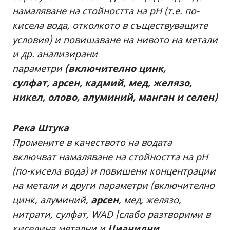
намаляване на стойността на рН (т.е. по-
кисела вода, отколкото в съществуващите
условия) и повишаване на нивото на метали
и др. анализирани
параметри
(включително цинк,
сулфат, арсен, кадмий, мед, желязо,
никел, олово, алуминий, манган и селен)
Река Штука
Промените в качеството на водата
включват намаляване на стойността на pH
(по-кисела вода) и повишени концентрации
на метали и други параметри (включително
цинк, алуминий,
арсен
, мед, желязо,
нитрати, сулфат, WAD [слабо разтворими в
киселина метални и
Цианидни