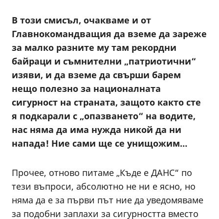
В този смисъл, очакваме и от
Главнокомандващия да вземе да зареже
за малко разните му там рекордни
байраци и съмнителни „патриотични“
изяви, и да вземе да свърши барем
нещо полезно за националната
сигурност на страната, защото както сте
я подкарали с „опазването“ на водите,
нас няма да има нужда никой да ни
напада! Ние сами ще се унищожим…
Прочее, отново питаме „Къде е ДАНС“ по
тези въпроси, абсолютно не ни е ясно, но
няма да е за първи път ние да уведомяваме
за подобни заплахи за сигурността вместо