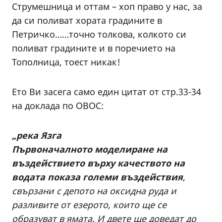
Струмешница и оттам – хоп право у нас, за
да си поливат хората градините в
Петричко……точно толкова, колкото си
поливат градините и в поречието на
Тополница, тоест никак!
Ето Ви засега само един цитат от стр.33-34
на доклада по ОВОС:
„река Язга
Първоначалното моделиране на
въздействието върху качеството на
водата показа големи въздействия
,
свързани с депото на оксидна руда и
разливите от езерото, които ще се
образуват в ямата. И двете ще доведат до