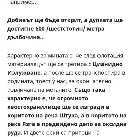
например:
Добивът ще бъде открит, а дупката ще
достигне 600 /шестстотин/ метра
дълбочина…
Характерно за мината е, че след флотация
материалецът ще се третира с
Цианидно
Излужване
, а после ще се транспортира в
родината, тоест у нас, за окончателно
извличане на металите.
Също така
характерно е, че огромното
хвостохранилище ще се изгради в
коритото на река Штука, а в коритото на
река Язга е предвидено депо за оксидна
руда.
И двете реки са притоци на