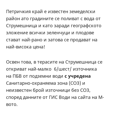
Петричкия край е известен земеделски
район ато градините се поливат с вода от
Струмешница и като заради географското
зложение всички зеленчуци и плодове
стават най-рано и затова се продават на
най-висока цена!
Освен това, в терасите на Струмешница се
откриват най-малко 6/шест/ източника
на ПБВ от подземни води
с учредена
Санитарно-охраняема зона (СОЗ) и
неизвестен брой източници без СОЗ,
според данните от ГИС Води на сайта на М-
вото.