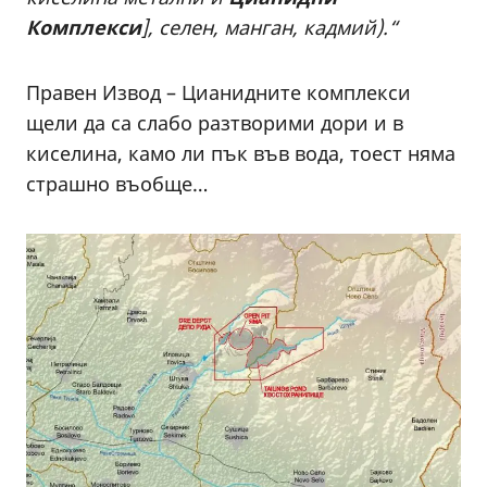
Комплекси
], селен, манган, кадмий).“
Правен Извод – Цианидните комплекси
щели да са слабо разтворими дори и в
киселина, камо ли пък във вода, тоест няма
страшно въобще…