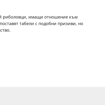
рой риболовци, имащи отношение към
поставят табели с подобни призиви, но
ство.