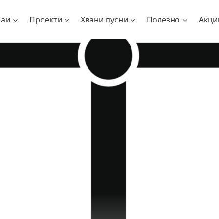
чаи
Проекти
Хвани пусни
Полезно
Акци