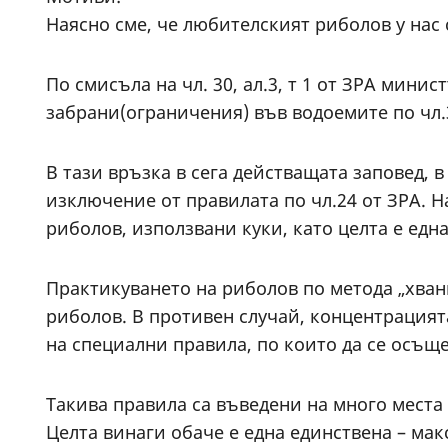
Наясно сме, че любителският риболов у нас 
По смисъла на чл. 30, ал.3, т 1 от ЗРА мин
забрани(ограничения) във водоемите по чл.3,
В тази връзка в сега действащата заповед, в
изключение от правилата по чл.24 от ЗРА. 
риболов, използвани куки, като целта е една
Практикуването на риболов по метода „хван
риболов. В противен случай, концентрацият
на специални правила, по които да се осъщ
Такива правила са въведени на много места 
Целта винаги обаче е една единствена – мак