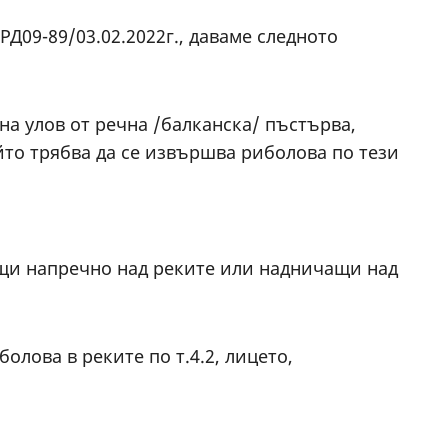
Д09-89/03.02.2022г., даваме следното
на улов от речна /балканска/ пъстърва,
йто трябва да се извършва риболова по тези
ащи напречно над реките или надничащи над
лова в реките по т.4.2, лицето,