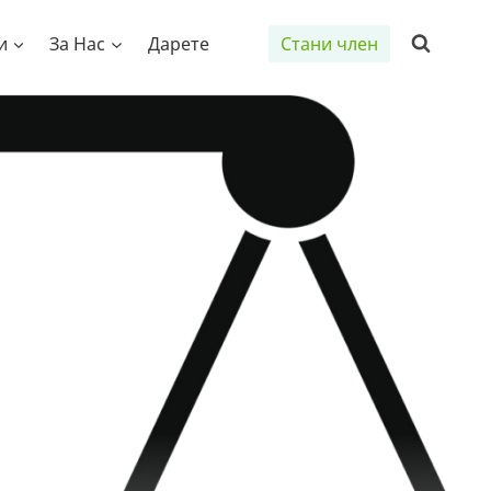
и
За Нас
Дарете
Стани член