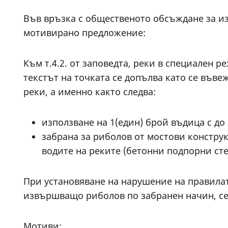
Във връзка с общественото обсъждане за изм
мотивирано предложение:
Към т.4.2. от заповедта, реки в специален 
текстът на точката се допълва като се във
реки, а именно както следва:
използване на 1(един) брой въдица с до 
забрана за риболов от мостови констр
водите на реките (бетонни подпорни ст
При установяване на нарушение на правилата
извършващо риболов по забранен начин, се 
Мотиви: