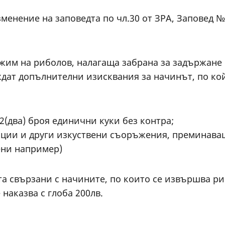
енение на заповедта по чл.30 от ЗРА, Заповед №Р
режим на риболов, налагаща забрана за задържане 
еждат допълнителни изисквания за начинът, по ко
2(два) броя единични куки без контра;
укции и други изкуствени съоръжения, преминав
ени например)
 свързани с начините, по които се извършва рибо
наказва с глоба 200лв.