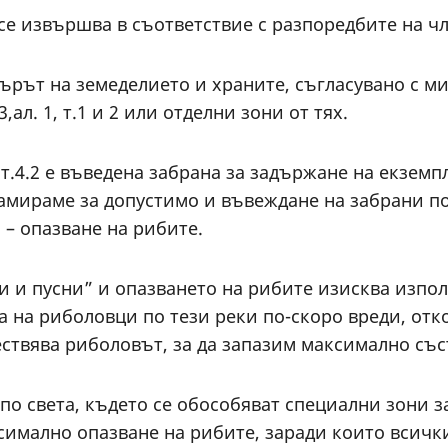
се извършва в съответствие с разпоредбите на чл
истърът на земеделието и храните, съгласувано с 
ал. 1, т.1 и 2 или отделни зони от тях.
 т.4.2 е въведена забрана за задържане на екземп
Намираме за допустимо и въвеждане на забрани 
 – опазване на рибите.
и и пусни” и опазването на рибите изисква изп
а на риболовци по тези реки по-скоро вреди, отк
ествява риболовът, за да запазим максимално със
по света, където се обособяват специални зони 
симално опазване на рибите, заради които всички