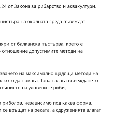
.24 от Закона за рибарство и аквакултури.
министъра на околната среда въвеждат
ляри от балканска пъстърва, което е
по отношение допустимите методи на
олзването на максимално щадящи методи на
олкото да помага. Това налага въвеждането
тоянието на уловените риби.
за риболов, независимо под каква форма.
 се връщат на реката, а сдруженията влагат