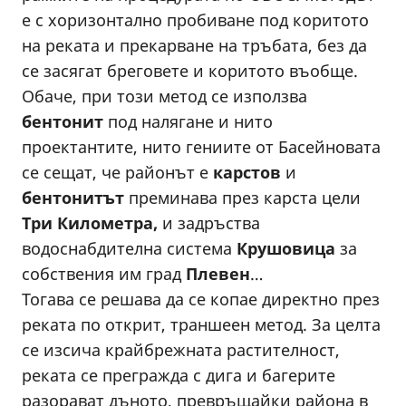
е с хоризонтално пробиване под коритото
на реката и прекарване на тръбата, без да
се засягат бреговете и коритото въобще.
Обаче, при този метод се използва
бентонит
под налягане и нито
проектантите, нито гениите от Басейновата
се сещат, че районът е
карстов
и
бентонитът
преминава през карста цели
Три Километра,
и задръства
водоснабдителна система
Крушовица
за
собствения им град
Плевен
…
Тогава се решава да се копае директно през
реката по открит, траншеен метод. За целта
се изсича крайбрежната растителност,
реката се прегражда с дига и багерите
разорават дъното, превръщайки района в