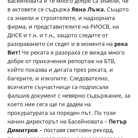
Басейновата и те много добре са знаели, че
в актовете се съдържа
Явна Лъжа.
Същото
са знаели и строителите, и надзорната
фирма, и представителите на РИОСВ, на
ДНСК и т.н. и т.н., защото следите от
разораването си седят и в момента на
река
Вит!
Че реката я разораха се вижда много
добре от прикачения репортаж на БТВ,
който показва и дигата през реката, и
багерите, и изкопите. Следователно,
всичките съучастници са подписали
фалшив документ с невярно съдържание, за
което ние сега ще ги дадем на
прокуратурата за пореден път. По този
начин директорът на Басейновата –
Петър
Димитров
– поставя световен рекорд,