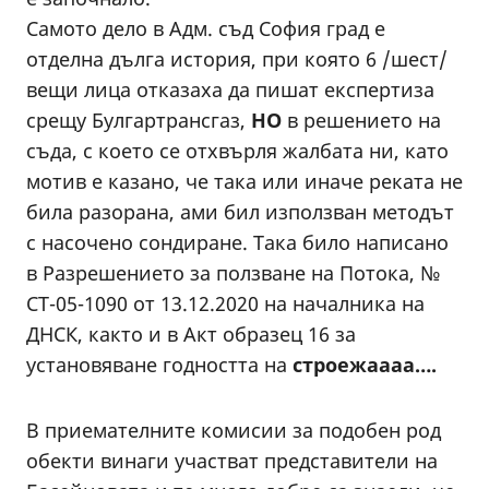
Самото дело в Адм. съд София град е
отделна дълга история, при която 6 /шест/
вещи лица отказаха да пишат експертиза
срещу Булгартрансгаз,
НО
в решението на
съда, с което се отхвърля жалбата ни, като
мотив е казано, че така или иначе реката не
била разорана, ами бил използван методът
с насочено сондиране. Така било написано
в Разрешението за ползване на Потока, №
СТ-05-1090 от 13.12.2020 на началника на
ДНСК, както и в Акт образец 16 за
установяване годността на
строежаааа….
В приемателните комисии за подобен род
обекти винаги участват представители на