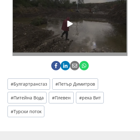
Post
#
Булгартрансгаз
#
Петър Димитров
Tags:
#
Питейна Вода
#
Плевен
#
река Вит
#
Турски поток