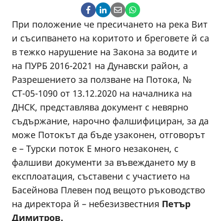
При положение че пресичането на река Вит
и съсипването на коритото и бреговете й са
в тежко нарушение на Закона за водите и
на ПУРБ 2016-2021 на Дунавски район, а
Разрешението за ползване на Потока, №
СТ-05-1090 от 13.12.2020 на началника на
ДНСК, представлява документ с невярно
съдържание, нарочно фалшифициран, за да
може Потокът да бъде узаконен, отговорът
е – Турски поток Е много незаконен, с
фалшиви документи за въвеждането му в
експлоатация, съставени с участието на
Басейнова Плевен под вещото ръководство
на директора й – небезизвестния
Петър
Димитров.