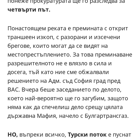
понеже прокуратурата ще го разследва за
четвърти път.
Понастоящем реката е премината с открит
траншеен изкоп, с разорани и изсечени
брегове, които могат да се видят на
местопрестъплението. За това преминаване
разрешителното не е влязло в сила и
досега, тъй като ние сме обжалвали
решението на Адм. съд София град пред
ВАС. Вчера беше заседанието по делото,
което най-вероятно ще го загубим, защото
няма как да спечелиш дело срещу цялата
държавна Мафия, начело с Булгартрансгаз.
НО,
въпреки всичко,
Турски поток
е пуснат