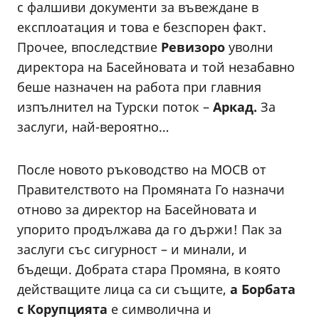
с фалшиви документи за въвеждане в
експлоатация и това е безспорен факт.
Прочее, впоследствие
Ревизоро
уволни
директора на Басейновата и той незабавно
беше назначен на работа при главния
изпълнител на Турски поток –
Аркад.
За
заслуги, най-вероятно…
После новото ръководство на МОСВ от
Правителството на Промяната Го назначи
отново за директор на Басейновата и
упорито продължава да го държи! Пак за
заслуги със сигурност – и минали, и
бъдещи. Добрата стара Промяна, в която
действащите лица са си същите,
а Борбата
с Корупцията
е символична и