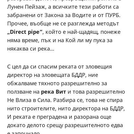
Лунен Пейзаж, а всичките тези работи са
забранени от Закона за Водите и от ПУРБ.
Прочее, въобще не се разглежда методът
„Direct pipe“
, който е най-щадящ, понеже
няма време, пък и на Кой ли му пука за
някаква си река…
С цел да си спасим реката от зловещия
директор на зловещата БДДР, ние
обжалваме тяхното разрешително за
ползване на
река Вит
и това разрешително
Не Влиза в Сила. Разбира се, това не спира
нито строителите, нито директора на БДДР,
И реката е преградена и разорана още
докато делото срещу разрешителното едва
е започнало.