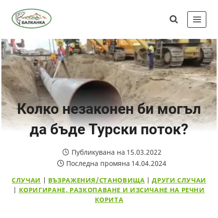
Skip
Сдружение
to
"Балканка"
content
Колко незаконен би могъл
да бъде Турски поток?
Публикувана на
15.03.2022
Последна промяна
14.04.2024
СЛУЧАИ
|
ВЪЗРАЖЕНИЯ/СТАНОВИЩА
|
ДРУГИ СЛУЧАИ
|
КОРИГИРАНЕ, РАЗКОПАВАНЕ И ИЗСИЧАНЕ НА РЕЧНИ
КОРИТА