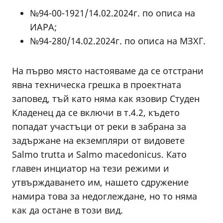
№94-00-1921/14.02.2024г. по описа на
ИАРА;
№94-280/14.02.2024г. по описа на МЗХГ.
На първо място настояваме да се отстрани
явна техническа грешка в проектната
заповед, тъй като няма как язовир Студен
Кладенец да се включи в т.4.2, където
попадат участъци от реки в забрана за
задържане на екземпляри от видовете
Salmo trutta и Salmo macedonicus. Като
главен инциатор на тези режими и
утвърждаването им, нашето сдружение
намира това за недоглеждане, но то няма
как да остане в този вид.