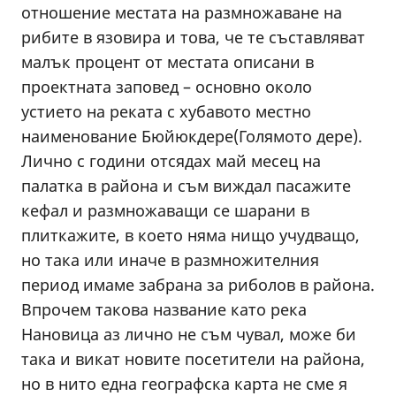
отношение местата на размножаване на
рибите в язовира и това, че те съставляват
малък процент от местата описани в
проектната заповед – основно около
устието на реката с хубавото местно
наименование Бюйюкдере(Голямото дере).
Лично с години отсядах май месец на
палатка в района и съм виждал пасажите
кефал и размножаващи се шарани в
плиткажите, в което няма нищо учудващо,
но така или иначе в размножителния
период имаме забрана за риболов в района.
Впрочем такова название като река
Нановица аз лично не съм чувал, може би
така и викат новите посетители на района,
но в нито една географска карта не сме я