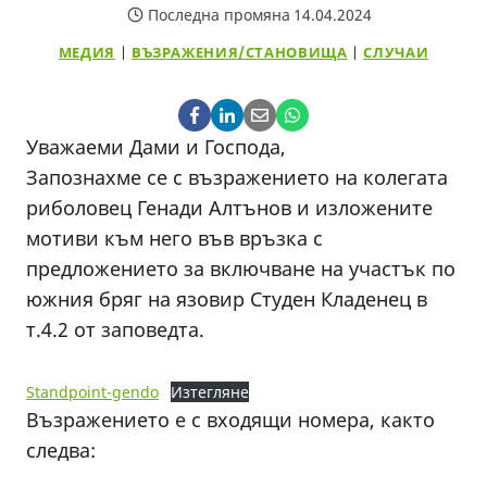
Последна промяна
14.04.2024
МЕДИЯ
|
ВЪЗРАЖЕНИЯ/СТАНОВИЩА
|
СЛУЧАИ
Уважаеми Дами и Господа,
Запознахме се с възражението на колегата
риболовец Генади Алтънов и изложените
мотиви към него във връзка с
предложението за включване на участък по
южния бряг на язовир Студен Кладенец в
т.4.2 от заповедта.
Standpoint-gendo
Изтегляне
Възражението е с входящи номера, както
следва: