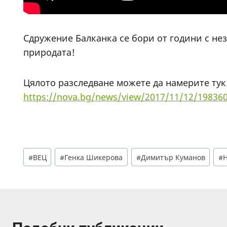
Сдружение Балканка се бори от години с не
природата!
Цялото разследване можете да намерите тук
https://nova.bg/news/view/2017/11/12/19836
Post
#
ВЕЦ
#
Генка Шикерова
#
Димитър Куманов
#
Н
Tags: