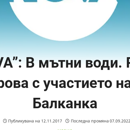
A”: В мътни води.
рова с участието н
Балканка
Публикувана на
12.11.2017
Последна промяна
07.09.202