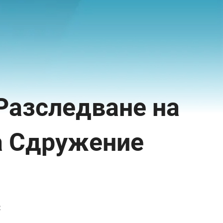
 Разследване на
а Сдружение
2