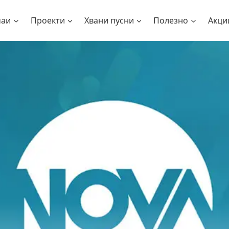
чаи
Проекти
Хвани пусни
Полезно
Акци