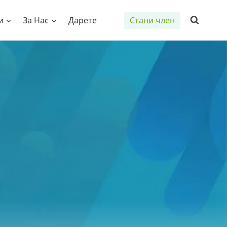
и
За Нас
Дарете
Стани член