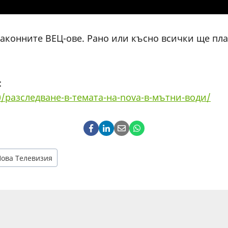
законните ВЕЦ-ове. Рано или късно всички ще пл
:
0/разследване-в-темата-на-nova-в-мътни-води/
ова Телевизия