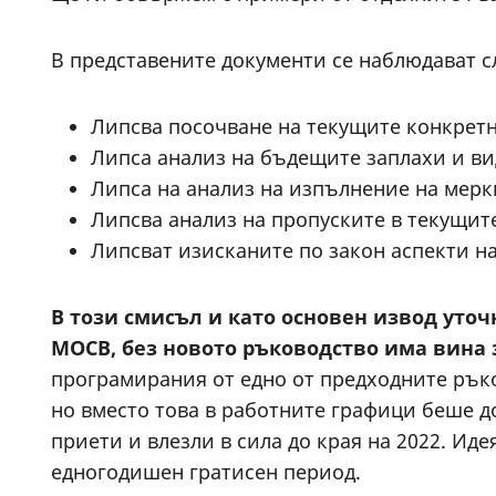
В представените документи се наблюдават 
Липсва посочване на текущите конкрет
Липса анализ на бъдещите заплахи и ви
Липса на анализ на изпълнение на мерк
Липсва анализ на пропуските в текущит
Липсват изисканите по закон аспекти на
В този смисъл и като основен извод уточ
МОСВ, без новото ръководство има вина з
програмирания от едно от предходните ръко
но вместо това в работните графици беше до
приети и влезли в сила до края на 2022. Ид
едногодишен гратисен период.