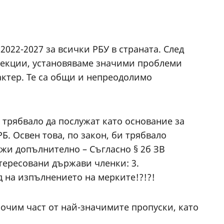
022-2027 за всички РБУ в страната. След
рекции, установяваме значими проблеми
актер. Те са общи и непреодолимо
 трябвало да послужат като основание за
Б. Освен това, по закон, би трябвало
ожи допълнително – Съгласно § 2б ЗВ
тересовани държави членки: 3.
 на изпълнението на мерките!?!?!
сочим част от най-значимите пропуски, като