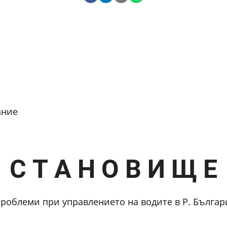
ание
С Т А Н О В И Щ Е
роблеми при управлението на водите в Р. Българ