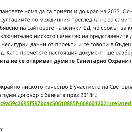
лановете няма да са приети и до края на 2033. Ос
султациите по междинния преглед /а не за самите 
бявено на сайтовете на всички БД, че срокът за к
зключително ниското качество на представените д
несигурни данни от проекти и се говори в бъдеще
д. Като прочетете настоящия документ, ще разбер
нта не се откриват думите Санитарно Охрани
крайно ниското качество Е участието на Световна
оден договор с банката през 2018г.:
0c9a59c2695f597bcac50610885f-0080012021/related
о: