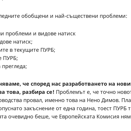
следните обобщени и най-съществени проблеми:
ни проблеми и видове натиск
дове натиск;
ите в текущите ПУРБ;
е ПУРБ;
 прегледа;
няваме, че според нас разработването на нов
а това, разбира се!
Проблемът е, че точно ново
водства провал, именно това на Нено Димов. План
пуснато закъснение от една година, тоест ПУРБ т
еята очевидно беше, че Европейската Комисия ням