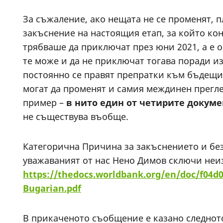
За съжаление, ако нещата не се променят, п
закъснение на настоящия етап, за който кон
трябваше да приключат през юни 2021, а е о
те може и да не приключат тогава поради и
постоянно се правят препратки към бъдещи 
могат да променят и самия междинен прегле
пример –
в нито един от четирите докуме
не съществува въобще.
Категорична Причина за закъснението и без
уважаваният от нас Нено Димов сключи неизг
https://thedocs.worldbank.org/en/doc/f04d
Bugarian.pdf
В прикаченото съобщение е казано следнот