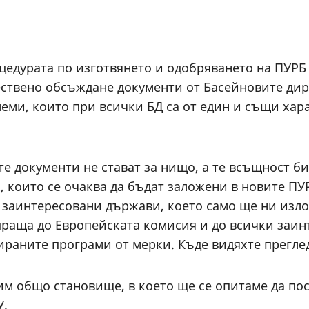
едурата по изготвянето и одобряването на ПУРБ 2
ествено обсъждане документи от Басейновите ди
ми, които при всички БД са от един и същи хар
е документи не стават за нищо, а те всъщност би
 които се очаква да бъдат заложени в новите ПУР
и заинтересовани държави, което само ще ни изл
праща до Европейската комисия и до всички заин
раните програми от мерки. Къде видяхте преглед
вим общо становище, в което ще се опитаме да по
У.