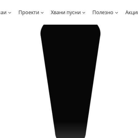
чаи
Проекти
Хвани пусни
Полезно
Акци