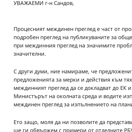
УВАЖАЕМИ г-н Сандов,
Процесният междинен преглед е част от проц
подробен преглед на публикуваните за общ
при междинния преглед на значимите пробле
значителни.
С други думи, ние намираме, че предложенит
предложенията за мерки и действия към тях,
междинният преглед да се докладват до ЕК 
Министърът на околната среда и водите из
междинен преглед за изпълнението на плани
Ето защо, моля да ни позволите да предста
ще ги обвържем с примери от отделните РБ