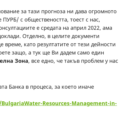
нование за тази прогноза ни дава огромното
ПУРБ/ с обществеността, тоест с нас,
онсултациите е средата на април 2022, ама
оклади. Отделно, в целите документи
 време, като резултатите от тези дейности
ете защо, а тук ще Ви дадем само един
телна Зона
, все едно, че такъв проблем у нас
та Банка в процеса, за което иначе
/Bulgaria
Water-Resources-Management-in-