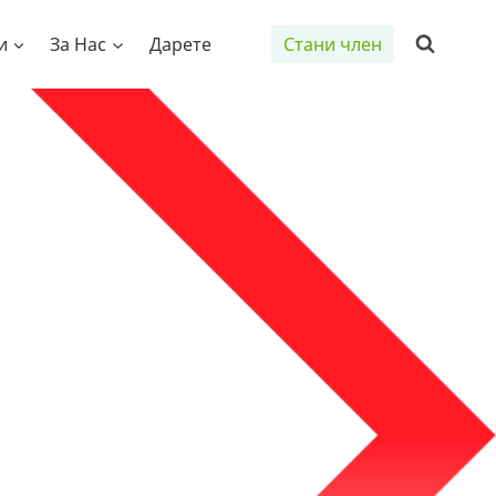
и
За Нас
Дарете
Стани член