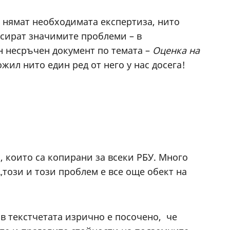
е нямат необходимата експертиза, нито
есират значимите проблеми – в
н несръчен документ по темата –
Оценка на
жил нито един ред от него у нас досега!
 които са копирани за всеки РБУ. Много
„този и този проблем е все още обект на
 в текстчетата изрично е посочено, че