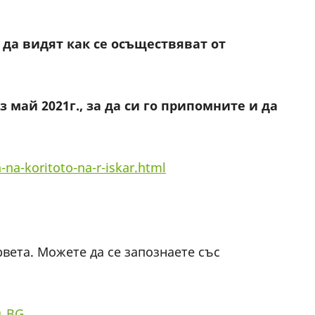
да видят как се осъществяват от
 май 2021г., за да си го припомните и да
-na-koritoto-na-r-iskar.html
вета. Можете да се запознаете със
g_BG