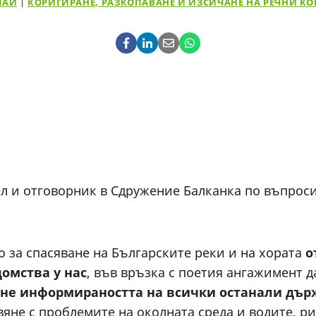
ЧАИ
|
КОРИГИРАНЕ, РАЗКОПАВАНЕ И ИЗСИЧАНЕ НА РЕЧНИ К
ел и отговорник в Сдружение Балканка по въпрос
 за спасяване на Българските реки и на хората
о
домства у нас
, във връзка с поетия ангажимент 
ане информираността на всички останали дър
вяне с проблемите на околната среда и водите, ри