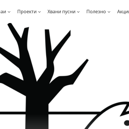
чаи
Проекти
Хвани пусни
Полезно
Акци