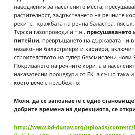
наводнения за населените места, пресушава
растителност, задръстването на речните ко
реките, кражбата на речна баластра, пясък
Турски газопроводи и т.н.,
пресушаването 
питейни
, превръщането на държавата ни в
незаконни баластриери и кариери, включите
строителството на супер безсмислени нови 
Покриването на речните корита в населени
наказателни процедури от ЕК, а също така 
което вече е неизбежно:
Моля,
да се запознаете с едно становище
добрите времена на дирекцията, се откр
http://www.bd-dunav.org/uploads/content/f