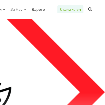
и
За Нас
Дарете
Стани член