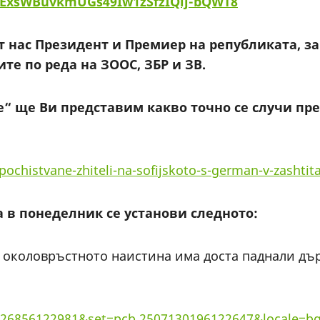
ExsWBuvkmUGs49Iw1zSfzIQij-bQWT8
 нас Президент и Премиер на републиката, за 
е по реда на ЗООС, ЗБР и ЗВ.
“ ще Ви представим какво точно се случи през
pochistvane-zhiteli-na-sofijskoto-s-german-v-zashtita
 в понеделник се установи следното:
 околовръстното наистина има доста паднали дър
126856122981&set=pcb.2507130196122647&locale=b