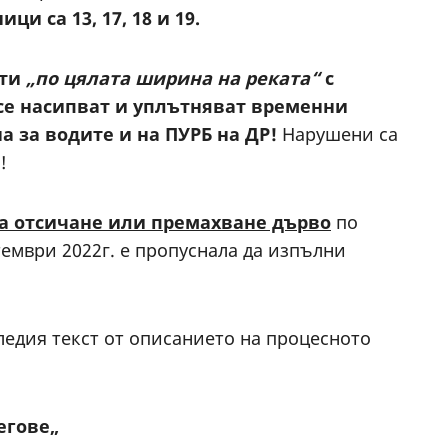
ци са 13, 17, 18 и 19.
оти
„по цялата ширина на реката“
с
 се насипват и уплътняват временни
на за водите и на ПУРБ на ДР!
Нарушени са
!
а отсичане
или премахване дърво
по
тември 2022г. е пропуснала да изпълни
ледия текст от описанието на процесното
егове
„