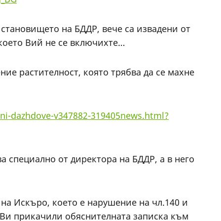
 становището на БДДР, вече са извадени от
 което Вий не се включихте…
ние растителност, която трябва да се махне
livni-dazhdove-v347882-319405news.html?
а специално от директора на БДДР, а в него
на Искъро, което е нарушение на чл.140 и
ме Ви прикачили обяснителната записка към