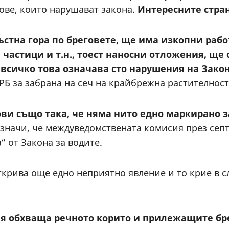
ове, които нарушават закона.
Интересните страни
ръстна гора
по бреговете
, ще има изкопни раб
 частици и т.н., тоест наносни отложения, ще
а всичко това означава сто нарушения на Зако
ПУРБ за забрана на сеч на крайбрежна растителност
ви също така, че
няма нито едно маркирано з
 значи, че междуведомствената комисия през сеп
в“ от Закона за водите.
крива още едно неприятно явление и то крие в с
ия обхваща речното корито
и прилежащите бр