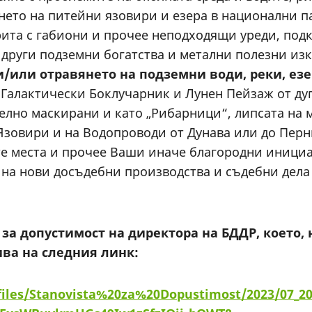
нето на питейни язовири и езера в национални п
рита с габиони и прочее неподходящи уреди, под
, други подземни богатства и метални полезни из
и/или отравянето на
подземни води,
реки, ез
 Галактически Боклучарник и Лунен Пейзаж от дуп
лно маскирани и като „Рибарници“, липсата на м
Язовири и на Водопроводи от Дунава или до Перни
те места и прочее Ваши иначе благородни иници
и на нови досъдебни производства и съдебни дел
 за допустимост на директора на БДДР, което
ива на следния линк:
iles/Stanovista%20za%20Dopustimost/2023/07_20