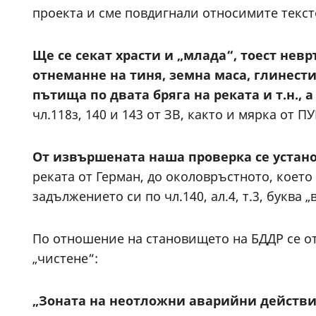
проекта и сме повдигнали относимите текст
Ще се секат храсти и „млада“, тоест нев
отнеманне на тиня, земна маса, глинести
пътища по двата бряга на реката и т.н., 
чл.118з, 140 и 143 от ЗВ, както и мярка от 
От извършената наша проверка се устано
реката от Герман, до околовръстното, което
задължението си по чл.140, ал.4, т.3, буква „
По отношение на становището на БДДР се от
„чистене“:
„Зоната на неотложни аварийни действ