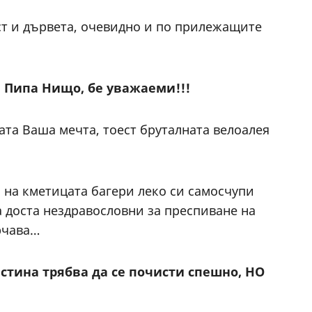
ост и дървета, очевидно и по прилежащите
 Пипа Нищо, бе уважаеми!!!
ата Ваша мечта, тоест бруталната велоалея
и на кметицата багери леко си самосчупи
 доста нездравословни за преспиване на
ърчава…
истина трябва да се почисти спешно, НО