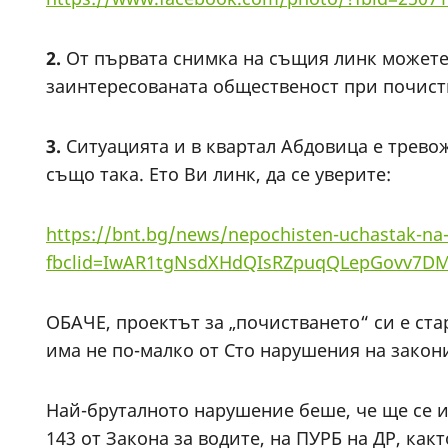
2.
От първата снимка на същия линк можете д
заинтересованата общественост при почиств
3.
Ситуацията и в квартал Абдовица е трево
също така. Ето Ви линк, да се уверите:
https://bnt.bg/news/nepochisten-uchastak-na-k
fbclid=IwAR1tgNsdXHdQIsRZpuqQLepGovv7D
ОБАЧЕ, проектът за „почистването“ си е ста
има не по-малко от Сто нарушения на закон
Най-бруталното нарушение беше, че ще се и
143 от Закона за водите, на ПУРБ на ДР, ка