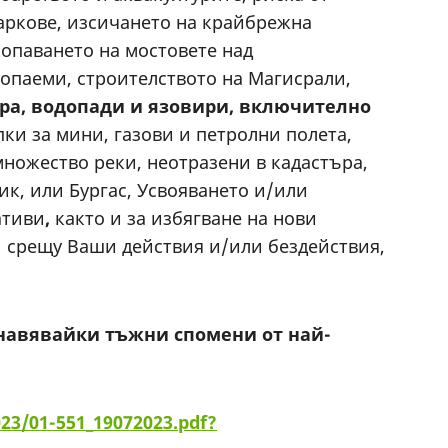
аркове, изсичането на крайбрежна
копаването на мостовете над
копаеми, строителството на Магисрали,
ера, водопади и язовири, включително
ки за мини, газови и петролни полета,
ножество реки, неотразени в кадастъра,
к, или Бургас, Усвояването и/или
ативи
,
както и за избягване на нови
а срещу Ваши действия и/или бездействия,
, навявайки тъжни спомени от най-
23/01-551_19072023.pdf?