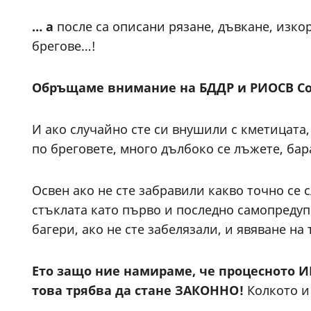
… а
после са описани рязане, дъвкане, изко
брегове…!
Обръщаме внимание на БДДР и РИОСВ Соф
И ако случайно сте си внушили с кметицата,
по бреговете, много дълбоко се лъжете, бар
Освен ако не сте забравили какво точно се 
стъклата като първо и последно самопредуп
багери, ако не сте забелязали, и явяване н
Ето защо ние намираме, че процесното ИП
това трябва да стане ЗАКОННО!
Колкото и