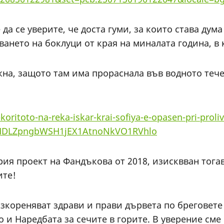
а се уверите, че доста гуми, за които става дума
ането на боклуци от края на миналата година, в
жна, защото там има прораснала във водното тече
oritoto-na-reka-iskar-krai-sofiya-e-opasen-pri-pro
MDLZpngbWSH1jEX1AtnoNkVO1RVhlo
рия проект на Фандъкова от 2018, изисквван тогав
ите!
зкореняват здрави и прави дървета по бреговете 
кто и Наредбата за сечите в горите. В уверение с