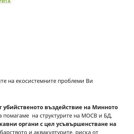
ОРИТА
ите на екосистемните проблеми Ви
т убийственото въздействие на Минното
да помагаме на структурите на МОСВ и БД,
жавни органи
с цел усъвършенстване на
барството и аквакултурите, риска от