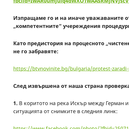
fbclid=IwAR0umjuiq4dWXO1wAAsRMJNVjscV
Изпращаме го и на иначе уважаваните от
„компетентните“ учереждения процедурит
Като предистория на процесното „чистене
не го забравяте:
https://btvnovinite.bg/bulgaria/protest-zaradi-
След извършена от наша страна проверка
1.
В коритото на река Искър между Герман и
ситуацията от снимките в следния линк:
https://www.facebook.com/photo/?fbid=2507