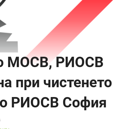
до МОСВ, РИОСВ
на при чистенето
 до РИОСВ София
3