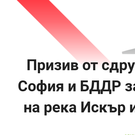
Призив от сдр
София и БДДР за
на река Искър 