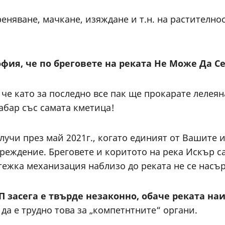
реняване, мачкане, изяждане и т.н. на растителн
ия, че по бреговете на реката Не Може Да Се
 че като за последно все пак ще прокарате лелеян
абар със самата кметица!
случи през май 2021г., когато единият от Вашите 
реждение. Бреговете и коритото на река Искър са
а тежка механизация наблизо до реката не се нас
 засега е твърде незаконно, обаче реката на
 да е трудно това за „компетнтните“ органи.