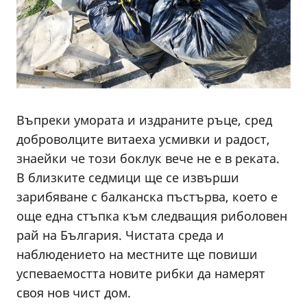
Въпреки умората и издраните ръце, сред
доброволците витаеха усмивки и радост,
знаейки че този боклук вече не е в реката.
В близките седмици ще се извърши
зарибяване с балканска пъстърва, което е
още една стъпка към следващия риболовен
рай на България. Чистата среда и
наблюдението на местните ще повиши
успеваемостта новите рибки да намерят
своя нов чист дом.