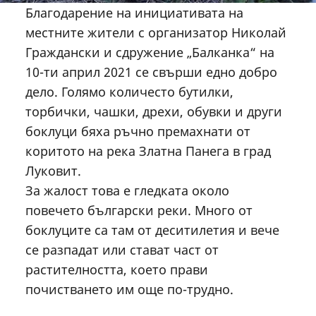
Благодарение на инициативата на
местните жители с организатор Николай
Граждански и сдружение „Балканка“ на
10-ти април 2021 се свърши едно добро
дело. Голямо количесто бутилки,
торбички, чашки, дрехи, обувки и други
боклуци бяха ръчно премахнати от
коритото на река Златна Панега в град
Луковит.
За жалост това е гледката около
повечето български реки. Много от
боклуците са там от деситилетия и вече
се разпадат или стават част от
растителността, което прави
почистването им още по-трудно.