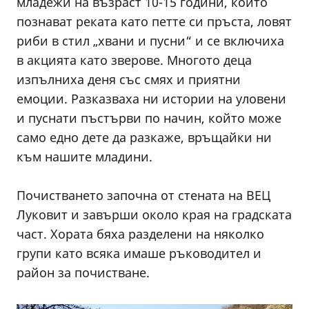
младежи на възраст 10-15 години, които
познават реката като петте си пръста, ловят
риби в стил „хвани и пусни“ и се включиха
в акцията като зверове. Многото деца
изпълниха деня със смях и приятни
емоции. Разказваха ни истории на уловени
и пуснати пъстърви по начин, който може
само едно дете да разкаже, връщайки ни
към нашите младини.
Почистването започна от стената на ВЕЦ
Луковит и завърши около края на градската
част. Хората бяха разделени на няколко
групи като всяка имаше ръководител и
район за почистване.