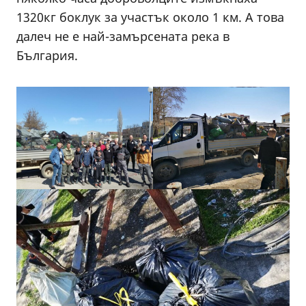
1320кг боклук за участък около 1 км. А това
далеч не е най-замърсената река в
България.