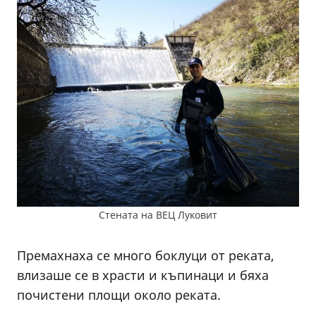
Стената на ВЕЦ Луковит
Премахнаха се много боклуци от реката,
влизаше се в храсти и къпинаци и бяха
почистени площи около реката.