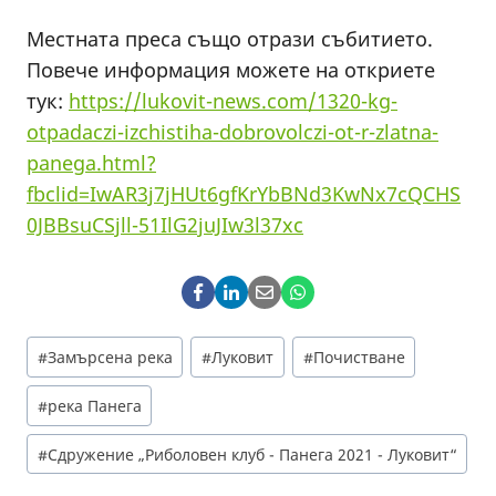
Местната преса също отрази събитието.
Повече информация можете на откриете
тук:
https://lukovit-news.com/1320-kg-
otpadaczi-izchistiha-dobrovolczi-ot-r-zlatna-
panega.html?
fbclid=IwAR3j7jHUt6gfKrYbBNd3KwNx7cQCHS
0JBBsuCSjll-51IlG2juJIw3l37xc
Post
#
Замърсена река
#
Луковит
#
Почистване
Tags:
#
река Панега
#
Сдружение „Риболовен клуб - Панега 2021 - Луковит“