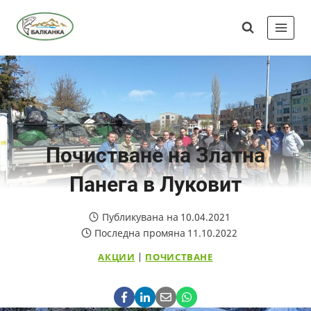
Skip
Сдружение
to
"Балканка"
content
Почистване на Златна
Панега в Луковит
Публикувана на
10.04.2021
Последна промяна
11.10.2022
АКЦИИ
|
ПОЧИСТВАНЕ