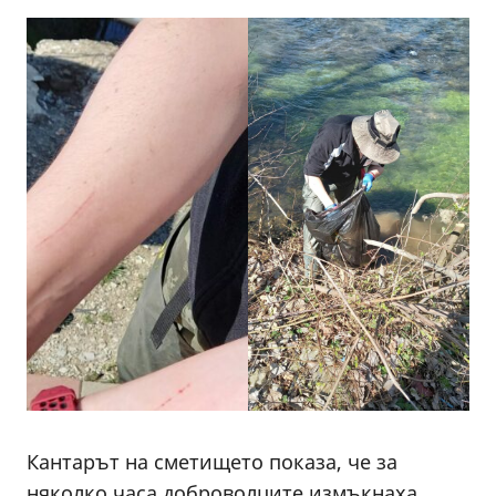
Кантарът на сметището показа, че за
няколко часа доброволците измъкнаха