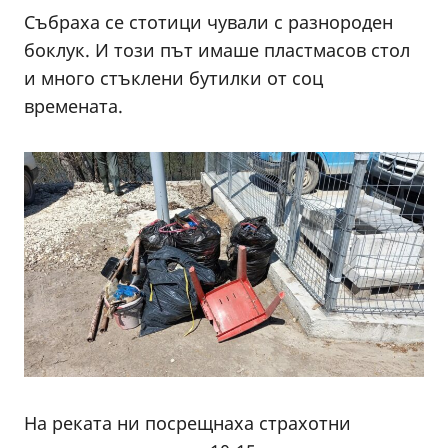
Събраха се стотици чували с разнороден
боклук. И този път имаше пластмасов стол
и много стъклени бутилки от соц
времената.
На реката ни посрещнаха страхотни