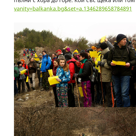
пълни с хора до горе. Кой със щека или тоя
vanity=balkanka.bg&set=a.1346289658784891