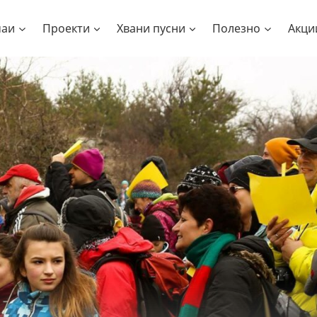
чаи
Проекти
Хвани пусни
Полезно
Акци