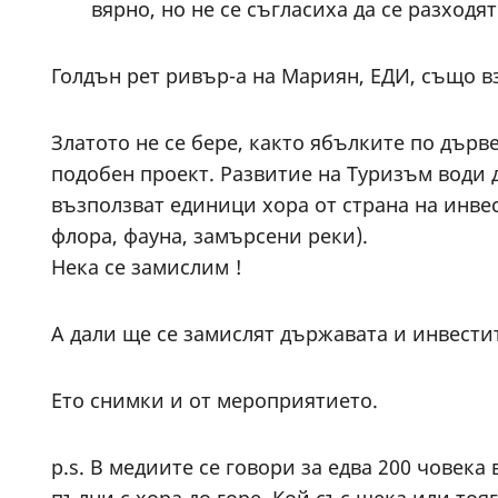
вярно, но не се съгласиха да се разходя
Голдън рет ривър-а на Мариян, ЕДИ, също вз
Златото не се бере, както ябълките по дърв
подобен проект. Развитие на Туризъм води 
възползват единици хора от страна на инв
флора, фауна, замърсени реки).
Нека се замислим !
А дали ще се замислят държавата и инвести
Ето снимки и от мероприятието.
p.s. В медиите се говори за едва 200 човека