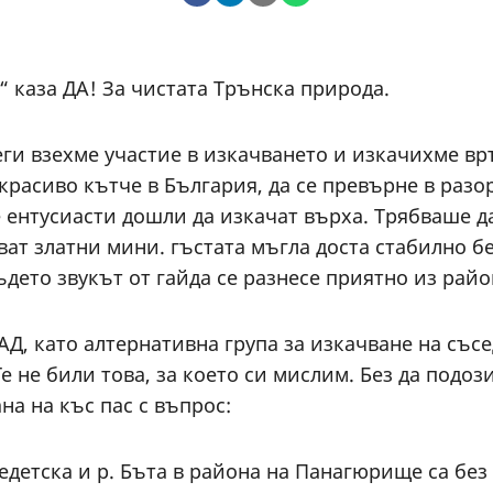
“ каза ДА! За чистата Трънска природа.
ги взехме участие в изкачването и изкачихме връ
расиво кътче в България, да се превърне в разор
 ентусиасти дошли да изкачат върха. Трябваше да
ат златни мини. гъстата мъгла доста стабилно бе
ъдето звукът от гайда се разнесе приятно из райо
АД, като алтернативна група за изкачване на съ
 не били това, за което си мислим. Без да подози
на на къс пас с въпрос:
едетска и р. Бъта в района на Панагюрище са без