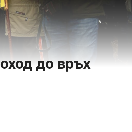
Поход до връх
2