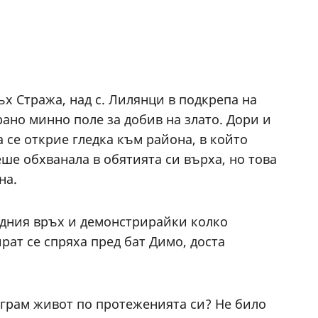
х Стража, над с. Лилянци в подкрепа на
ано минно поле за добив на злато. Дори и
 се открие гледка към района, в който
ше обхванала в обятията си върха, но това
на.
седния връх и демонстрирайки колко
рат се спряха пред бат Димо, доста
 грам живот по протеженията си? Не било