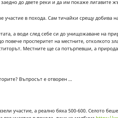
т заедно до двете реки и да им покаже лигавите ж
е участие в похода. Сам тичайки срещу добива на
етата, а води след себе си до унищожаване на пр
до повече просперитет на местните, отколкото зл
еститорът. Местните ще са потърпевши, а приро
торите? Въпросът е отворен …
 взели участие, а реално бяха 500-600. Селото бе