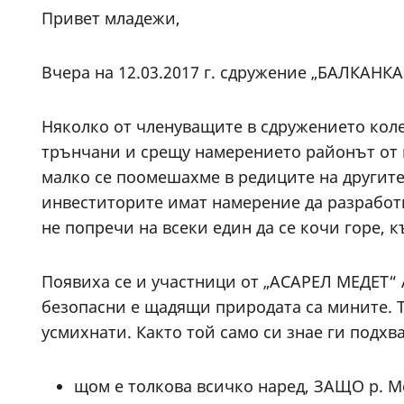
Привет младежи,
Вчера на 12.03.2017 г. сдружение „БАЛКАНКА
Няколко от членуващите в сдружението коле
трънчани и срещу намерението районът от к
малко се поомешахме в редиците на другите
инвеститорите имат намерение да разработв
не попречи на всеки един да се кочи горе, к
Появиха се и участници от „АСАРЕЛ МЕДЕТ“ 
безопасни е щадящи природата са мините. Те
усмихнати. Както той само си знае ги подхва
щом е толкова всичко наред, ЗАЩО р. М