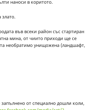
ълти наноси в коритото.
 злато.
иродата във всеки район със стартиран
атна мина, от чиито приходи ще се
дата необратимо унищожена (ландшафт,
ше запълнено от специално дошли коли,