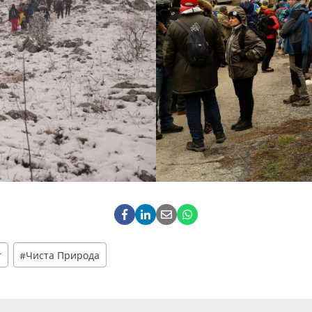
т
#
Чиста Природа