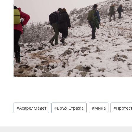
Post
#
АсарелМедет
#
Връх Стража
#
Мина
#
Протес
Tags: