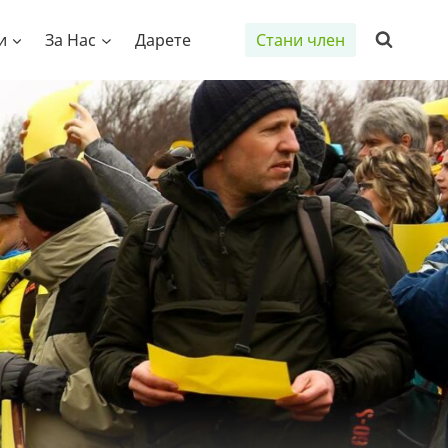
и
За Нас
Дарете
Стани член