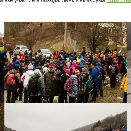
га взе участие в похода. линк къмалбума
https://