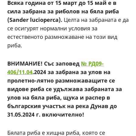
Всяка година от 15 март до 15 май е в
сила забрана за риболов на бяла риба
(Sander lucioperca).
Целта на забраната е да
се осигурят нормални условия за
естественото размножаване на този вид
риба.
ВНИМАНИЕ! Със заповед
№ РД09-
406/11.04
.2024 за забрана за улов на
пролетно-лятно размножаващите се
видове риба се удължава забраната за
улов на бяла риба, щука и распер в
българския участък на река Дунав до
31.05.2024 г. включително!
Бялата риба е хищна риба, която се