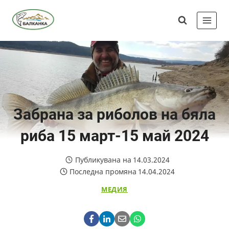
Skip
Сдружение
to
"Балканка"
content
Забрана за риболов на бяла
риба 15 март-15 май 2024
Публикувана на
14.03.2024
Последна промяна
14.04.2024
МЕДИЯ