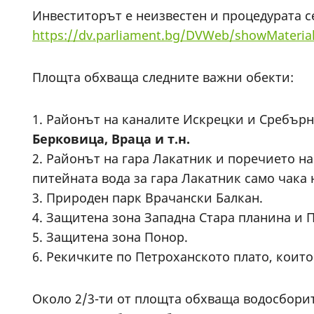
Инвеститорът е неизвестен и процедурата с
https://dv.parliament.bg/DVWeb/showMateria
Площта обхваща следните важни обекти:
1. Районът на каналите Искрецки и Сребърна
Берковица, Враца и т.н.
2. Районът на гара Лакатник и поречието н
питейната вода за гара Лакатник само чака 
3. Природен парк Врачански Балкан.
4. Защитена зона Западна Стара планина и 
5. Защитена зона Понор.
6. Рекичките по Петроханското плато, които
Около 2/3-ти от площта обхваща водосборит