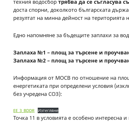
техния водосбор
трябва да се съгласува с
доста спорни, доколкото българската държа
резултат на минна дейност на територията 
Едно напомняне за бъдещите заплахи за вод
Заплаха №1 – площ за търсене и проучван
Заплаха №2 – площ за търсене и проучван
Информация от МОСВ по отношение на пл
енергетиката при определени условия (изкл
без учредена СОЗ):
EE_3_BDDR
Изтегляне
Точка 11 в условията е особено интересна 