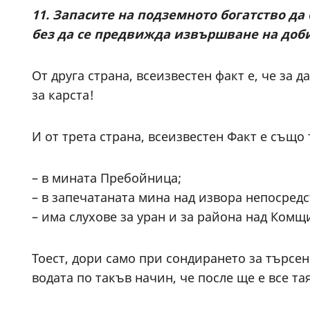
11. Запасите на подземното богатство да
без да се предвижда извършване на доб
От друга страна, всеизвестен факт е, че за д
за карста!
И от трета страна, всеизвестен Факт е също
– в мината Пребойница;
– в запечатаната мина над извора непосредс
– има слухове за уран и за района над Комщ
Тоест, дори само при сондирането за търсе
водата по такъв начин, че после ще е все т