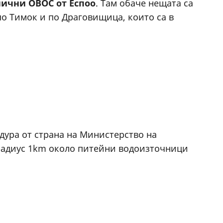
нични ОВОС от Еспоо
. Там обаче нещата са
о Тимок и по Драговищица, които са в
едура от страна на Министерство на
 радиус 1km около питейни водоизточници