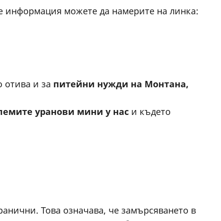
че информация можете да намерите на линка:
о отива и за
питейни нужди
на Монтана,
лемите уранови мини у нас
и където
ранични. Това означава, че замърсяването в