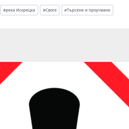
#
река Искрецка
#
Своге
#
Търсене и проучване