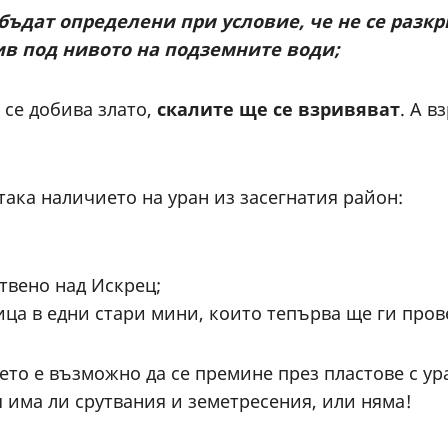
 бъдат определени при условие, че не се раз
ив под нивото на подземните води;
а се добива злато,
скалите ще се взривяват
. А в
 така наличието на уран из засегнатия район:
твено над Искрец;
ица в едни стари мини, които тепърва ще ги пров
нето е възможно да се премине през пластове с у
ая има ли срутвания и земетресения, или няма!