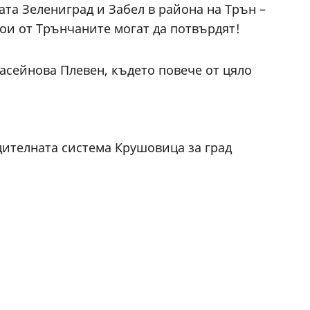
ата Зелениград и Забел в района на Трън –
якои от Трънчаните могат да потвърдят!
асейнова Плевен, където повече от цяло
бдителната система Крушовица за град