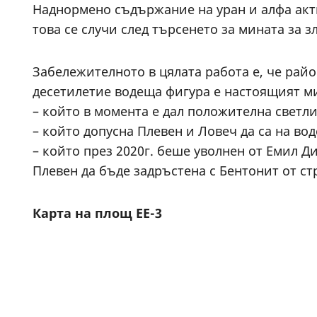
Наднормено съдържание на уран и алфа актив
това се случи след търсенето за мината за 
Забележителното в цялата работа е, че рай
десетилетие водеща фигура е настоящият м
– който в момента е дал положителна светл
– който допусна Плевен и Ловеч да са на во
– който през 2020г. беше уволнен от Емил Д
Плевен да бъде задръстена с Бентонит от ст
Карта на площ ЕЕ-3