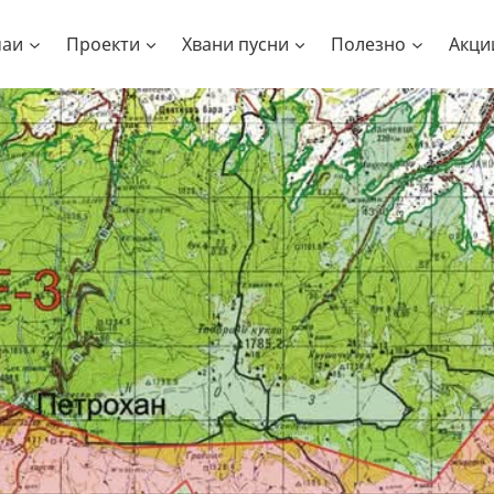
чаи
Проекти
Хвани пусни
Полезно
Акци