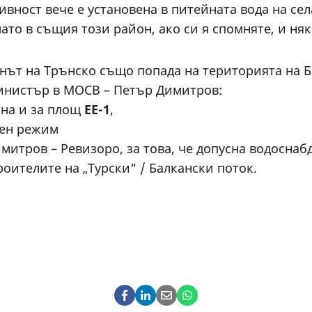
ност вече е установена в питейната вода на сел
злато в същия този район, ако си я спомняте, и н
онът на Трънско също попада на територията на Б
инистър в МОСВ – Петър Димитров:
ина и за площ
ЕЕ-1
,
ден режим
имитров – Ревизоро, за това, че допусна водосна
роителите на „Турски“ / Балкански поток.