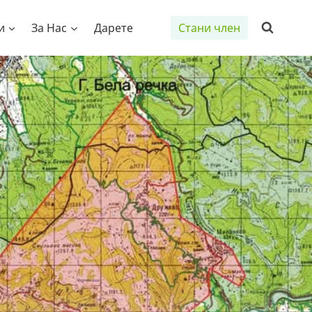
и
За Нас
Дарете
Стани член