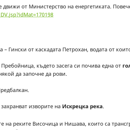
е движи от Министерство на енергетиката. Пове
lDV.jsp?idMat=170198
 – Гински от каскадата Петрохан, водата от коит
а Пребойница, където засега си почива една от
го
някой да започне да рови.
Предбалкан.
 захранват изворите на
Искрецка река
.
е на реките Височица и Нишава, които са трансг