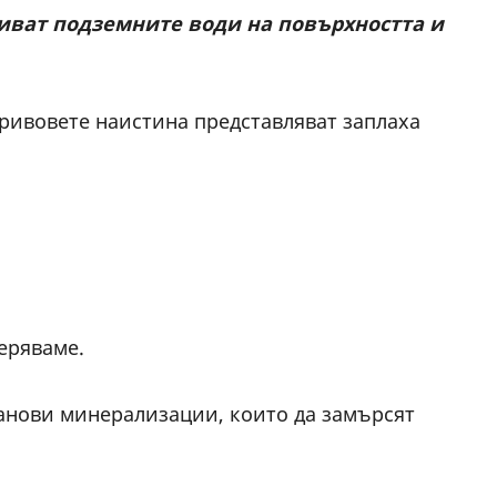
криват подземните води на повърхността и
зривовете наистина представляват заплаха
еряваме.
ранови минерализации, които да замърсят