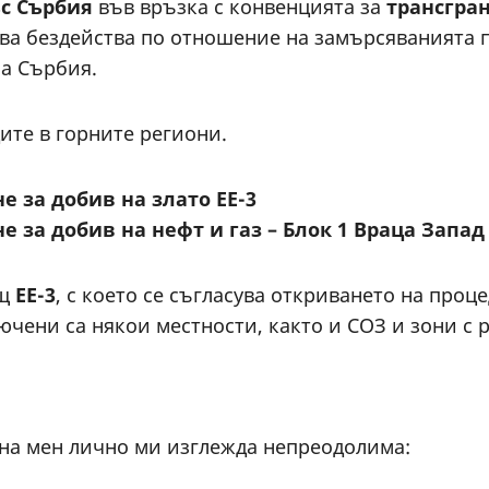
ъс Сърбия
във връзка с конвенцията за
трансгра
ва бездейства по отношение на замърсяванията п
на Сърбия.
ите в горните региони.
е за добив на злато ЕЕ-3
е за добив на нефт и газ – Блок 1 Враца Запад
ощ
ЕЕ-3
, с което се съгласува откриването на проц
ючени са някои местности, както и СОЗ и зони с
и на мен лично ми изглежда непреодолима: