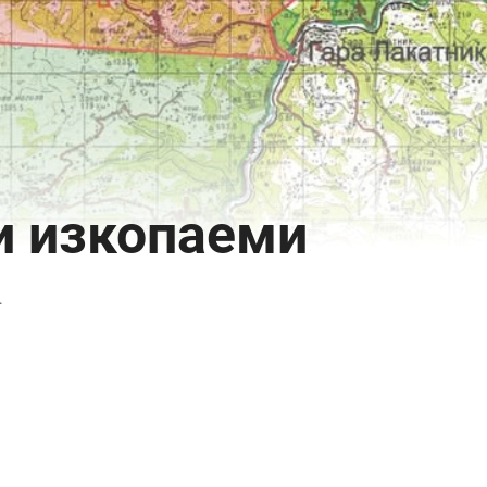
и изкопаеми
4