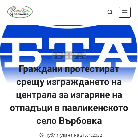
Skip
Сдружение
to
"Балканка"
content
Граждани протестират
срещу изграждането на
централа за изгаряне на
отпадъци в павликенското
село Върбовка
Публикувана на
31.01.2022