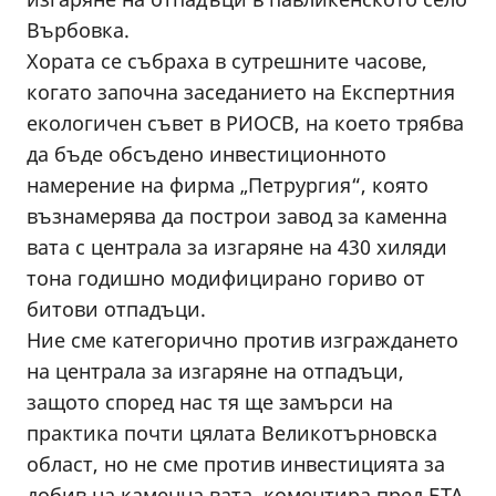
Върбовка.
Хората се събраха в сутрешните часове,
когато започна заседанието на Експертния
екологичен съвет в РИОСВ, на което трябва
да бъде обсъдено инвестиционното
намерение на фирма „Петрургия“, която
възнамерява да построи завод за каменна
вата с централа за изгаряне на 430 хиляди
тона годишно модифицирано гориво от
битови отпадъци.
Ние сме категорично против изграждането
на централа за изгаряне на отпадъци,
защото според нас тя ще замърси на
практика почти цялата Великотърновска
област, но не сме против инвестицията за
добив на каменна вата, коментира пред БТА