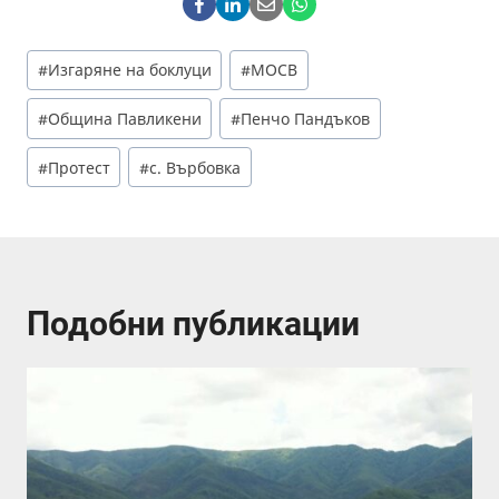
Post
#
Изгаряне на боклуци
#
МОСВ
Tags:
#
Община Павликени
#
Пенчо Пандъков
#
Протест
#
с. Върбовка
Подобни публикации