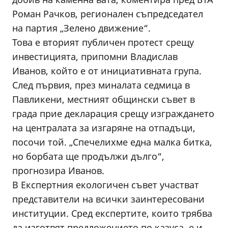
Роман Рачков, регионален съпредседател
на партия „Зелено движение“.
Това е вторият публичен протест срещу
инвестицията, припомни Владислав
Иванов, който е от инициативната група.
След първия, през миналата седмица в
Павликени, местният общински съвет в
града прие декларация срещу изграждането
на централата за изгаряне на отпадъци,
посочи той. „Спечелихме една малка битка,
но борбата ще продължи дълго“,
прогнозира Иванов.
В Експертния екологичен съвет участват
представители на всички заинтересовани
институции. Сред експертите, които трябва
да изготвят предложението по казуса, е и