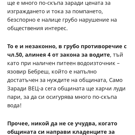
ще е много по-скъпа заради цената за
изграждането и тока за помпането,
безспорно е налице грубо нарушение на
обществения интерес.
То е и незаконно, в грубо противоречие с
чл.50, алинея 4 от закона за водите
, тъй
като при наличен питеен водоизточник –
язовир Бебреш, който е напълно
достатъчен за нуждите на общината, Само
Заради ВЕЦ-а сега общината ще харчи луди
пари, за да си осигурява много по-скъпа
вода!
Прочее, никой да не се учудва, когато
общината си направи кладенците за