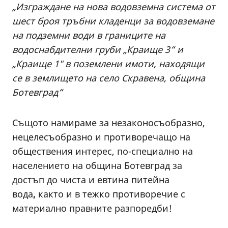
„Изграждане на нова водовземна система от
шест броя тръбни кладенци за водовземане
на подземни води в границите на
водоснабдителни груби „Краище 3“ и
„Краище 1″ в поземлени имоти, находящи
се в землището на село Скравена, община
Ботевград“
Същото намираме за незаконосъобразно,
нецелесъобразно и противоречащо на
обществения интерес, по-специално на
населението на община Ботевград за
достъп до чиста и евтина питейна
вода
,
както и в тежко противоречие с
материално правните разпоредби!