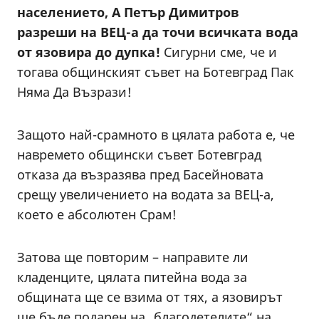
населението, А Петър Димитров
разреши на ВЕЦ-а да точи всичката вода
от язовира до дупка!
Сигурни сме, че и
тогава общинският съвет на Ботевград Пак
Няма Да Възрази!
Защото най-срамното в цялата работа е, че
навремето общински съвет Ботевград
отказа да възразява пред Басейновата
срещу увеличението на водата за ВЕЦ-а,
което е абсолютен Срам!
Затова ще повторим – направите ли
кладенците, цялата питейна вода за
общината ще се взима от тях, а язовирът
ще бъде подарен на „благодетелите“ на