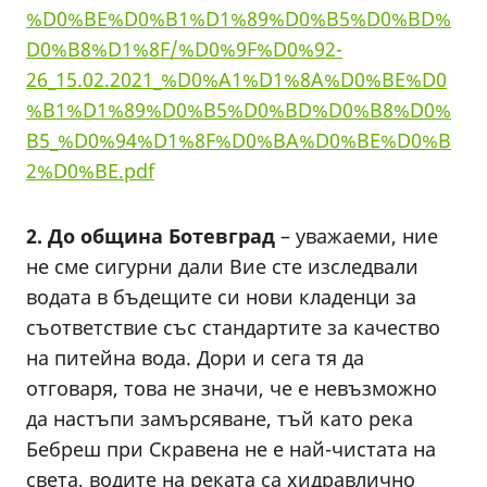
%D0%BE%D0%B1%D1%89%D0%B5%D0%BD%
D0%B8%D1%8F/%D0%9F%D0%92-
26_15.02.2021_%D0%A1%D1%8A%D0%BE%D0
%B1%D1%89%D0%B5%D0%BD%D0%B8%D0%
B5_%D0%94%D1%8F%D0%BA%D0%BE%D0%B
2%D0%BE.pdf
2. До община Ботевград
– уважаеми, ние
не сме сигурни дали Вие сте изследвали
водата в бъдещите си нови кладенци за
съответствие със стандартите за качество
на питейна вода. Дори и сега тя да
отговаря, това не значи, че е невъзможно
да настъпи замърсяване, тъй като река
Бебреш при Скравена не е най-чистата на
света, водите на реката са хидравлично