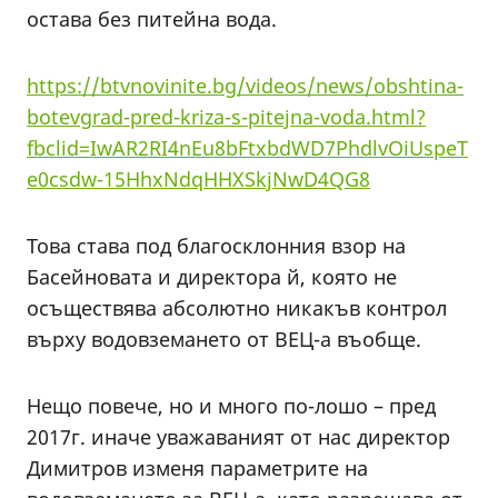
остава без питейна вода.
https://btvnovinite.bg/videos/news/obshtina-
botevgrad-pred-kriza-s-pitejna-voda.html?
fbclid=IwAR2RI4nEu8bFtxbdWD7PhdlvOiUspeT
e0csdw-15HhxNdqHHXSkjNwD4QG8
Това става под благосклонния взор на
Басейновата и директора й, която не
осъществява абсолютно никакъв контрол
върху водовземането от ВЕЦ-а въобще.
Нещо повече, но и много по-лошо – пред
2017г. иначе уважаваният от нас директор
Димитров изменя параметрите на