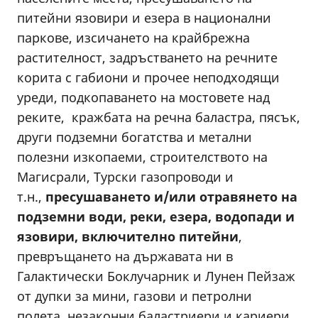
питейни язовири и езера в национални
паркове, изсичането на крайбрежна
растителност, задръстването на речните
корита с габиони и прочее неподходящи
уреди, подкопаването на мостовете над
реките, кражбата на речна баластра, пясък,
други подземни богатства и метални
полезни изкопаеми, строителството на
Магисрали, Турски газопроводи и
т.н.,
пресушаването и/или отравянето на
подземни води, реки, езера, водопади и
язовири, включително питейни
,
превръщането на държавата ни в
Галактически Боклучарник и Лунен Пейзаж
от дупки за мини, газови и петролни
полета, незаконни баластриери и кариери,