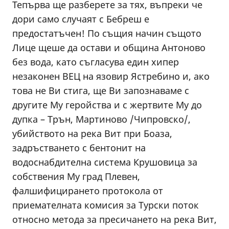
Тепърва ще разберете за тях, въпреки че
дори само случаят с Бебреш е
предостатъчен! По същия начин същото
Лице щеше да остави и община Антоново
без вода, като съгласува един хипер
незаконен ВЕЦ на язовир Ястребино и, ако
това не Ви стига, ще Ви запознаваме с
другите Му геройства и с жертвите Му до
дупка – Трън, Мартиново /Чипровско/,
убийството на река Вит при Боаза,
задръстването с бентонит на
водоснабдителна система Крушовица за
собствения Му град Плевен,
фалшифицирането протокола от
приемателната комисия за Турски поток
относно метода за пресичането на река Вит,