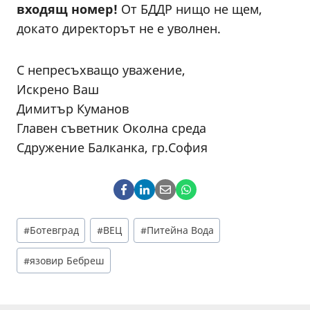
входящ номер!
От БДДР нищо не щем,
докато директорът не е уволнен.
С непресъхващо уважение,
Искрено Ваш
Димитър Куманов
Главен съветник Околна среда
Сдружение Балканка, гр.София
Post
#
Ботевград
#
ВЕЦ
#
Питейна Вода
Tags:
#
язовир Бебреш