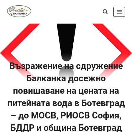
Skip
Сдружение
to
"Балканка"
content
Възражение на сдружение
Балканка досежно
повишаване на цената на
питейната вода в Ботевград
– до МОСВ, РИОСВ София,
БДДР и община Ботевград