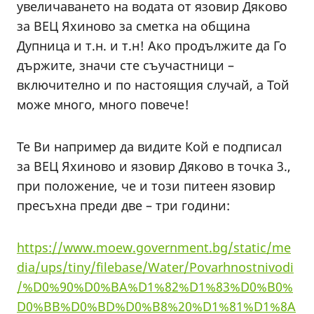
увеличаването на водата от язовир Дяково
за ВЕЦ Яхиново за сметка на община
Дупница и т.н. и т.н! Ако продължите да Го
държите, значи сте съучастници –
включително и по настоящия случай, а Той
може много, много повече!
Те Ви например да видите Кой е подписал
за ВЕЦ Яхиново и язовир Дяково в точка 3.,
при положение, че и този питеен язовир
пресъхна преди две – три години:
https://www.moew.government.bg/static/me
dia/ups/tiny/filebase/Water/Povarhnostnivodi
/%D0%90%D0%BA%D1%82%D1%83%D0%B0%
D0%BB%D0%BD%D0%B8%20%D1%81%D1%8A