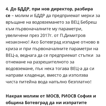
4. До БДДР, при нов директор, разбира
се
– молим и БДДР да предприемат мерки за
връщане на водовземането за ВЕЦ Бебреш
към първоначалните му параметри,
увеличени през 2017г. от П.Димитров
незаконно! Ако Ботевград изпадне отново в
криза и при първоначалните параметри на
ВЕЦ-а, веднага да се предприемат стъпки за
отнемане на разрешителното за
водовземане, пък нека тогава ВЕЦ-а да си
направи кладенци, вместо да използва
чиста питейна вода напълно безплатно!
Накрая молим от МОСВ, РИОСВ София и
община Ботевград да ни изпратите