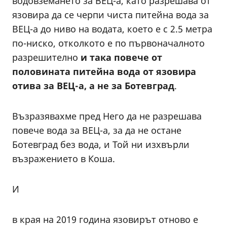
водовземането за ВЕЦ-а, като разрешава от
язовира да се черпи чиста питейна вода за
ВЕЦ-а до ниво на водата, което е с 2.5 метра
по-ниско, отколкото е по първоначалното
разрешително
и така повече от
половината питейна вода от язовира
отива за ВЕЦ-а, а не за Ботевград
.
Възразявахме пред Него да не разрешава
повече вода за ВЕЦ-а, за да не остане
Ботевград без вода, и Той ни изхвърли
възражението в Коша.
И
в края на 2019 година язовирът отново е