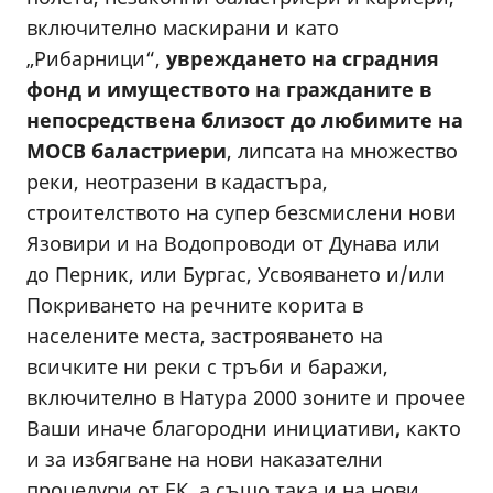
включително маскирани и като
„Рибарници“,
увреждането на сградния
фонд и имуществото на гражданите в
непосредствена близост до любимите на
МОСВ баластриери
, липсата на множество
реки, неотразени в кадастъра,
строителството на супер безсмислени нови
Язовири и на Водопроводи от Дунава или
до Перник, или Бургас, Усвояването и/или
Покриването на речните корита в
населените места, застрояването на
всичките ни реки с тръби и баражи,
включително в Натура 2000 зоните и прочее
Ваши иначе благородни инициативи
,
както
и за избягване на нови наказателни
процедури от ЕК, а също така и на нови