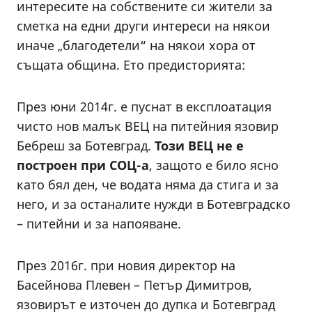
интересите на собствените си жители за
сметка на едни други интереси на някои
иначе „благодетели“ на някои хора от
същата община. Ето предисторията:
През юни 2014г. е пуснат в експлоатация
чисто нов малък ВЕЦ на питейния язовир
Бебреш за Ботевград.
Този ВЕЦ не е
построен при СОЦ-а
, защото е било ясно
като бял ден, че водата няма да стига и за
него, и за останалите нужди в Ботевградско
– питейни и за напояване.
През 2016г. при новия директор на
Басейнова Плевен – Петър Димитров,
язовирът е източен до дупка и Ботевград