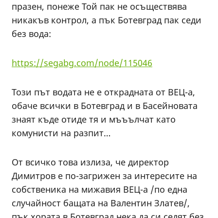
празен, понеже Той пак не осъществява
никакъв контрол, а пък Ботевград пак седи
без вода:
https://segabg.com/node/115046
Този път водата не е открадната от ВЕЦ-а,
обаче всички в Ботевград и в Басейновата
знаят къде отиде тя и мъъълчат като
комунисти на разпит…
От всичко това излиза, че директор
Димитров е по-загрижен за интересите на
собственика на мижавия ВЕЦ-а /по една
случайност бащата на Валентин Златев/,
пък хората в Ботевград нека да си седят без