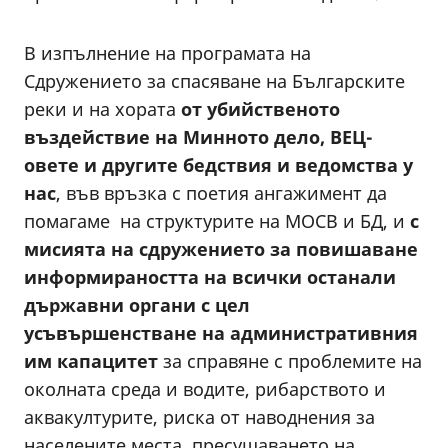
В изпълнение на програмата на
Сдружението за спасяване на Българските
реки и на хората
от убийственото
въздействие на Минното дело, ВЕЦ-
овете и другите бедствия и ведомства у
нас
, във връзка с поетия ангажимент да
помагаме на структурите на МОСВ и БД, и
с
мисията на сдружението
за повишаване
информираността на всички останали
държавни органи
с цел
усъвършенстване на административния
им капацитет
за справяне с проблемите на
околната среда и водите, рибарството и
аквакултурите, риска от наводнения за
населените места, пресушаването на