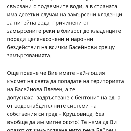
свързани с подземните води, а в страната
има десетки случаи на замърсени кладенци
за питейна вода, причинени от
замърсените реки в близост до кладенците
поради целенасочени и нарочни
бездействия на всички Басейнови срещу
замърсяванията.
Още повече че Вие имате най-лошия
късмет на света да попадате на територията
на Басейнова Плевен, а те
допуснаха задръстване с бентонит на една
от водоснабдителните системи на
собствения си град – Крушовица, без
въобще да им мигне окото! Те няма да Ви
опазят от замърсяване нито река Бебреш,