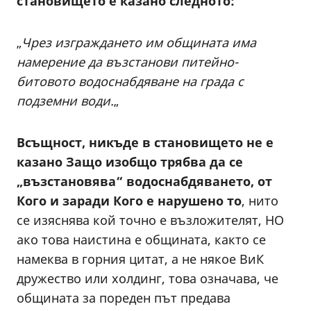
становището е казано следното:
„
Чрез изграждането им общината има
намерение да възстанови питейно-
битовото водоснабдяване на града с
подземни води.
„
Всъщност, никъде в становището не е
казано Защо изобщо трябва да се
„възстановява“ водоснабдяването, от
Кого и заради Кого е нарушено то
, нито
се изяснява кой точно е възложителят, НО
ако това наистина е общината, както се
намеква в горния цитат, а не някое ВиК
дружество или холдинг, това означава, че
общината за пореден път предава