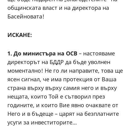
общинската власт и на директора на
Басейновата!
ИСКАНЕ:
1. До министъра на ОСВ
– настояваме
директорът на БДДР да бъде уволнен
моментално! Не го ли направите, това ще
ясен сигнал, че има протекция от Ваша
страна върху върху самия него и върху
нещата, които Той е сътворил през
годините, и които Вие явно очаквате от
Него и в бъдеще – царят на безплатните
усуги за инвеститорите…