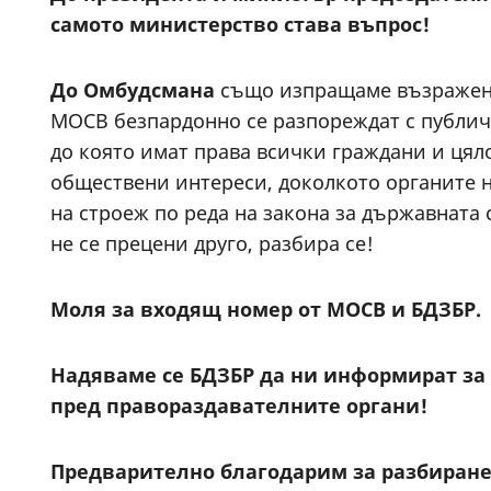
самото министерство става въпрос!
До Омбудсмана
също изпращаме възражение
МОСВ безпардонно се разпореждат с публичн
до която имат права всички граждани и цяло
обществени интереси, доколкото органите н
на строеж по реда на закона за държавната 
не се прецени друго, разбира се!
Моля за входящ номер от
МОСВ и БДЗБР.
Надяваме се
БДЗБР
да ни информират за
пред правораздавателните органи
!
Предварително благодарим за разбиране