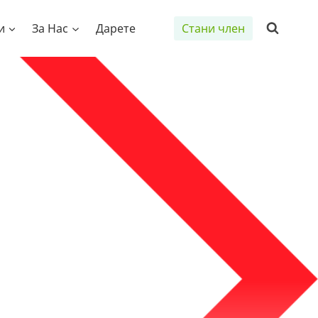
и
За Нас
Дарете
Стани член