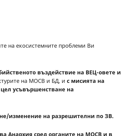
ите на екосистемните проблеми Ви
бийственото въздействие на ВЕЦ-овете и
ктурите на МОСВ и БД, и
с мисията на
 цел усъвършенстване на
не/изменение на разрешителни по ЗВ.
ва Анархия сред органите на МОСВ и в