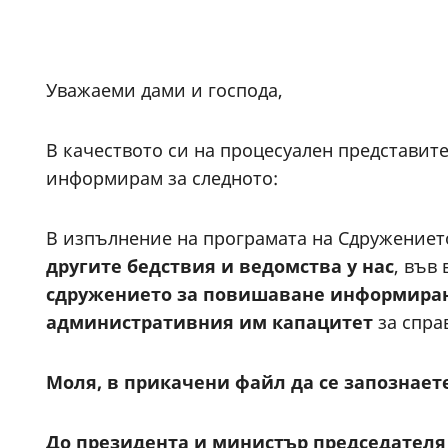
Уважаеми дами и господа,
В качеството си на процесуален представит
информирам за следното:
В изпълнение на програмата на Сдружението
другите бедствия и ведомства у нас
, във
сдружението за повишаване информиран
административния им капацитет
за спра
Моля,
в прикачени файл
да се запознает
До президента и министър председателя 