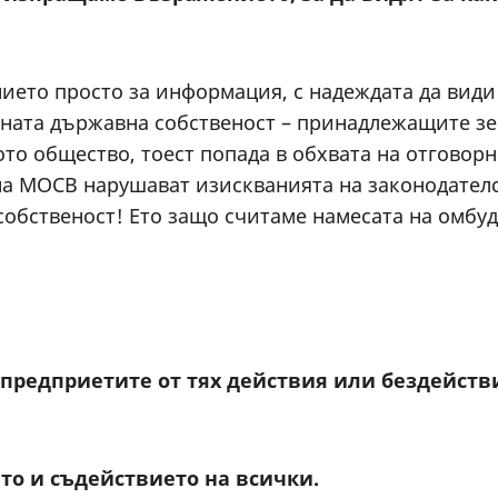
то просто за информация, с надеждата да види к
ата държавна собственост – принадлежащите зем
то общество, тоест попада в обхвата на отговорно
а МОСВ нарушават изискванията на законодателст
собственост! Ето защо считаме намесата на омбуд
предприетите от тях действия или бездействи
то и съдействието
на всички
.