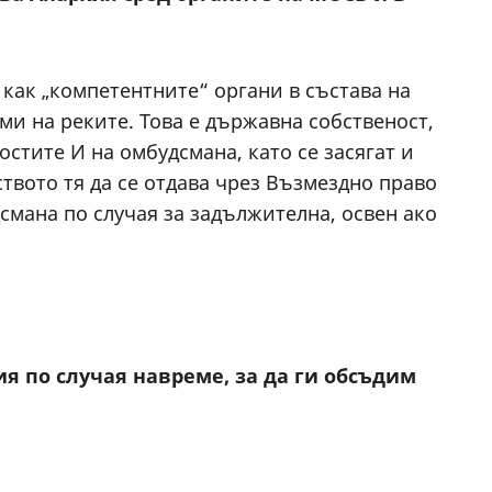
ак „компетентните“ органи в състава на
и на реките. Това е държавна собственост,
стите И на омбудсмана, като се засягат и
вото тя да се отдава чрез Възмездно право
смана по случая за задължителна, освен ако
я по случая навреме, за да ги обсъдим