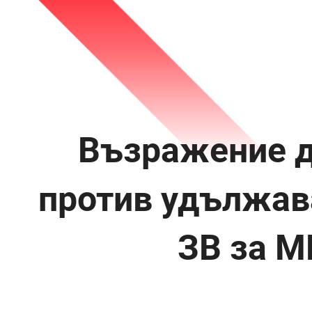
Възражение д
против удължав
ЗВ за М