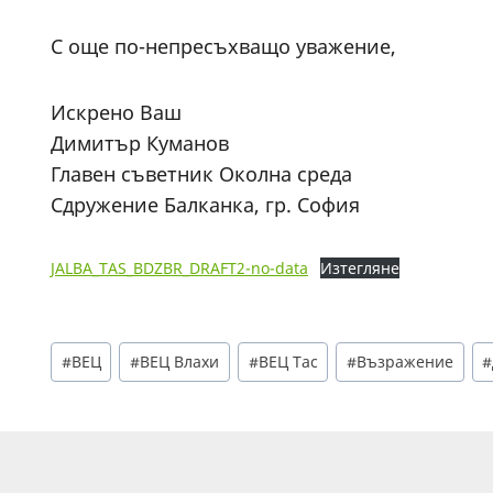
С още по-непресъхващо уважение,
Искрено Ваш
Димитър Куманов
Главен съветник Околна среда
Сдружение Балканка, гр. София
JALBA_TAS_BDZBR_DRAFT2-no-data
Изтегляне
Post
#
ВЕЦ
#
ВЕЦ Влахи
#
ВЕЦ Тас
#
Възражение
#
Tags: