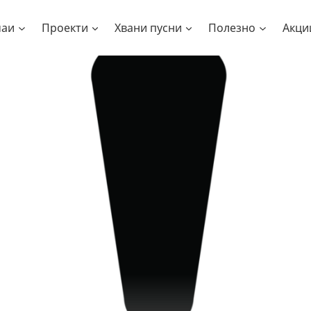
чаи
Проекти
Хвани пусни
Полезно
Акци