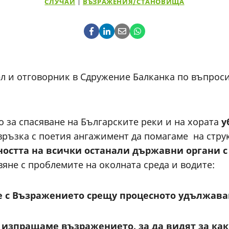
СЛУЧАИ
|
ВЪЗРАЖЕНИЯ/СТАНОВИЩА
ел и отговорник в Сдружение Балканка по въпрос
 за спасяване на Българските реки и на хората
у
 връзка с поетия ангажимент да помагаме на стру
остта на всички останали държавни органи
с
вяне с проблемите на околната среда и водите:
е с
Възражението срещу процесното удължава
изпращаме възражението, за да видят за как