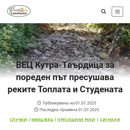
Skip
Сдружение
to
"Балканка"
content
ВЕЦ Кутра-Твърдица за
пореден път пресушава
реките Топлата и Студената
Публикувана на
01.07.2025
Последна промяна
01.07.2025
СЛУЧАИ
|
МВЕЦ/ВЕЦ
|
ПРЕСУШЕНИ РЕКИ
|
СИГНАЛИ