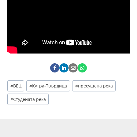
Post
#
ВЕЦ
#
Кутра-Твърдица
#
пресушена река
Tags:
#
Студената река