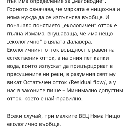
пък има определение за „маловодие“.
Горното означава, че мярката е нищожна и
няма нужда да се изпълнява въобще. И
поначало понятието „екологичен“ отток е
пълна Измама, внушаваща, че има нещо
„екологично“ в цялата Далавера.
Екологичният отток всъщност е равен на
естествения отток, а на ония пет капки
вода, които изпускат да прицърцорват в
пресушените ни реки, в разумния свят му
викат Остатъчен отток /Residual flow/, а у
нас в законите пише – Минимално допустим
отток, което е най-правилно.
Всеки случай, при малките ВЕЦ Няма Нищо
екологично въобще.