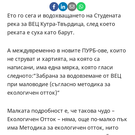
Ето го сега и водохващането на Студената
река за ВЕЦ Кутра-Твърдица, след което
реката е суха като барут.
А междувременно в новите ПУРБ-ове, които
не струват и хартията, на която са
написани, има една мярка, която гласи
следното:“Забрана за водовземане от ВЕЦ
при маловодие (съгласно методика за
екологичен отток)“
Малката подробност е, че такова чудо –
Екологичен Отток – няма, още по-малко пък
има Методика за екологичен отток, нито