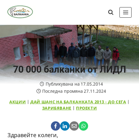
Skip
Сдружение
to
"Балканка"
content
70 000 балканки от ЛИДЛ
Публикувана на
17.05.2014
Последна промяна
27.11.2024
АКЦИИ
|
ДАЙ ШАНС НА БАЛКАНКАТА 2013 - ДО СЕГА
|
ЗАРИБЯВАНЕ
|
ПРОЕКТИ
Здравейте колеги,