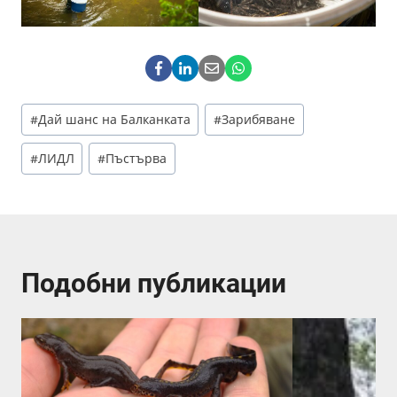
Post
#
Дай шанс на Балканката
#
Зарибяване
Tags:
#
ЛИДЛ
#
Пъстърва
Подобни публикации