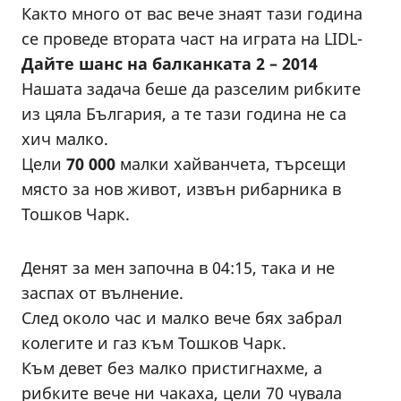
Както много от вас вече знаят тази година
се проведе втората част на играта на LIDL-
Дайте шанс на балканкатa 2 – 2014
Нашата задача беше да разселим рибките
из цяла България, а те тази година не са
хич малко.
Цели
70 000
малки хайванчета, търсещи
място за нов живот, извън рибарника в
Тошков Чарк.
Денят за мен започна в 04:15, така и не
заспах от вълнение.
След около час и малко вече бях забрал
колегите и газ към Тошков Чарк.
Към девет без малко пристигнахме, а
рибките вече ни чакаха, цели 70 чувала