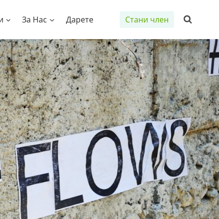
и
За Нас
Дарете
Стани член