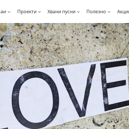
чаи
Проекти
Хвани пусни
Полезно
Акци