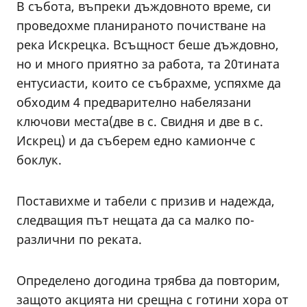
В събота, въпреки дъждовното време, си
проведохме планираното почистване на
река Искрецка. Всъщност беше дъждовно,
но и много приятно за работа, та 20тината
ентусиасти, които се събрахме, успяхме да
обходим 4 предварително набелязани
ключови места(две в с. Свидня и две в с.
Искрец) и да съберем едно камионче с
боклук.
Поставихме и табели с призив и надежда,
следващия път нещата да са малко по-
различни по реката.
Определено догодина трябва да повторим,
защото акцията ни срещна с готини хора от