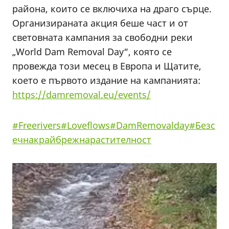
района, които се включиха на драго сърце.
Организираната акция беше част и от
световната кампания за свободни реки
„World Dam Removal Day“, която се
провежда този месец в Европа и Щатите,
което е първото издание на кампанията:
https://damremoval.eu/events/
#Freerivers
#Loveflows
#DamRemovalday
#Безс
ечнакрайбрежнарастителност