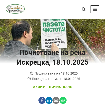
Skip
Сдружение
to
"Балканка"
content
Почистване на река
Искрецка, 18.10.2025
Публикувана на
18.10.2025
Последна промяна
18.01.2026
АКЦИИ
|
ПОЧИСТВАНЕ