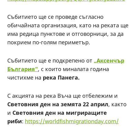
Събитието ще се проведе съгласно
обичайната организация, като на реката ще
има редица пунктове и отговорници, за да
покрием по-голям периметър.
Събитието ще е подкрепено от
„Аксенчър
България“
, с които миналата година
чистихме на
река Панега.
С акцията на река Въча ще отбележим и
Световния ден на земята 22 април
, както
и
Световния ден на мигриращите
риби
:
https://worldfishmigrationday.com/