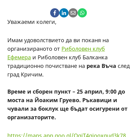
Уважаеми колеги,
Имам удоволствието да ви поканя на
организираното от
Риболовен клуб
Ефемера
и Риболовен клуб Балканка
традиционно почистване на
река Въча
след
град Кричим.
Време и сборен пункт – 25 април, 9:00 до
моста на Йоаким Груево. Ръкавици и
чували за боклук ще бъдат осигурени от
организаторите.
https://maps.app.goo.gl/QqiT4giooxgud3k78