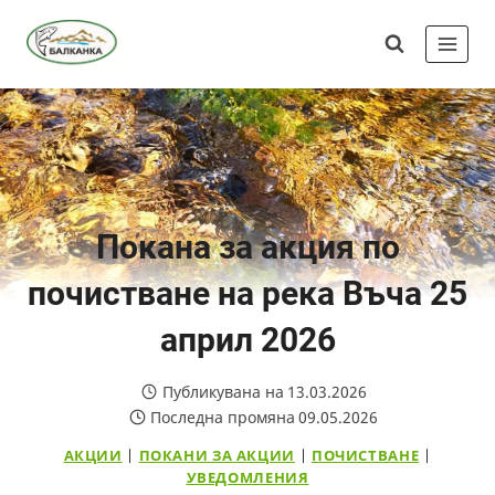
Skip
Сдружение
to
"Балканка"
content
Покана за акция по
почистване на река Въча 25
април 2026
Публикувана на
13.03.2026
Последна промяна
09.05.2026
АКЦИИ
|
ПОКАНИ ЗА АКЦИИ
|
ПОЧИСТВАНЕ
|
УВЕДОМЛЕНИЯ