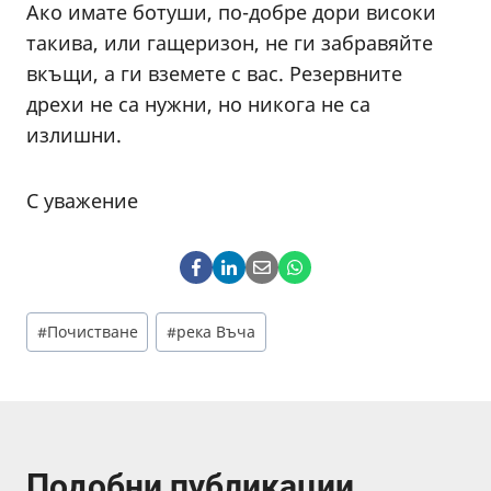
Ако имате ботуши, по-добре дори високи
такива, или гащеризон, не ги забравяйте
вкъщи, а ги вземете с вас. Резервните
дрехи не са нужни, но никога не са
излишни.
С уважение
Post
#
Почистване
#
река Въча
Tags:
Подобни публикации