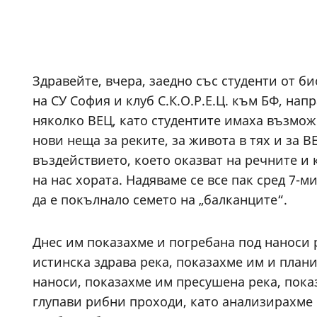
Здравейте, вчера, заедно със студенти от б
на СУ София и клуб С.К.О.Р.Е.Ц. към БФ, на
няколко ВЕЦ, като студентите имаха възмож
нови неща за реките, за живота в тях и за В
въздействието, което оказват на речните и 
на нас хората. Надяваме се все пак сред 7-
да е покълнало семето на „балканците“.
Днес им показахме и погребана под наноси 
истинска здрава река, показахме им и план
наноси, показахме им пресушена река, пок
глупави рибни проходи, като анализирахме