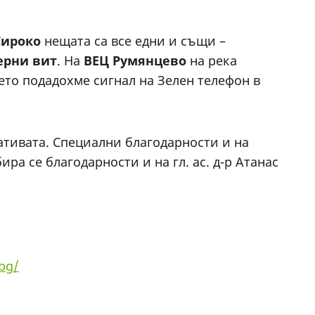
Сироко
нещата са все едни и същи –
ерни вит
. На
ВЕЦ Румянцево
на река
оето подадохме сигнал на Зелен телефон в
тивата. Специални благодарности и на
ра се благодарности и на гл. ас. д-р Атанас
.bg/