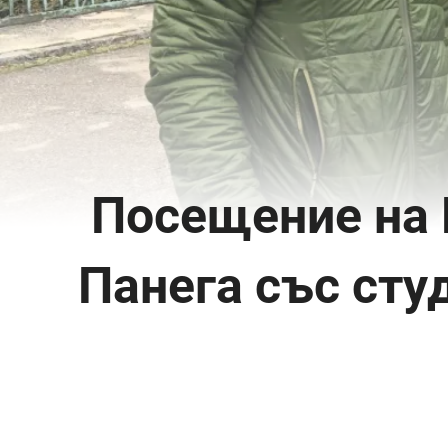
Посещение на 
Панега със сту