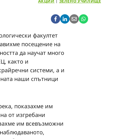
АКЦИИ
|
ЗЕЛЕНО УЧИЛИЩЕ
иологически факултет
правихме посещение на
ността да научат много
ЕЦ, както и
крайречни системи, а и
мината наши спътници
река, показахме им
ина от изгребани
азахме им всевъзможни
 наблюдаваното,