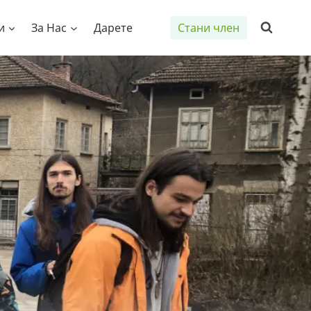
и
За Нас
Дарете
Стани член