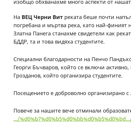
изобщо обхванахме много аспекти от нашат
На
ВЕЦ Черни Вит
реката беше почти напъл
погребана и мъртва река, като най-финият н
Златна Панега станахме свидетели как рекат
БДДР, та и това видяха студентите.
Специални благодарности на Пенчо Пандъко
Георги Бъчваров, който се включи активно, к
Грозданов, който организира студентите.
Посещението е доброволно организирано с 
Повече за нашите вече отминали образоват
…/%d0%b7%d0%b5%d0%bb%d0%b5%d0%bd…